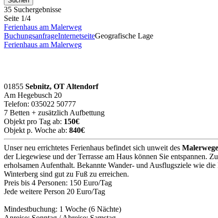
35 Suchergebnisse
Seite 1/4
Ferienhaus am Malerweg
Buchungsanfrage
Internetseite
Geografische Lage
Ferienhaus am Malerweg
01855
Sebnitz, OT Altendorf
Am Hegebusch 20
Telefon: 035022 50777
7 Betten + zusätzlich Aufbettung
Objekt pro Tag ab:
150€
Objekt p. Woche ab:
840€
Unser neu errichtetes Ferienhaus befindet sich unweit des
Malerwege
der Liegewiese und der Terrasse am Haus können Sie entspannen. Zu
erholsamen Aufenthalt. Bekannte Wander- und Ausflugsziele wie die 
Winterberg sind gut zu Fuß zu erreichen.
Preis bis 4 Personen: 150 Euro/Tag
Jede weitere Person 20 Euro/Tag
Mindestbuchung: 1 Woche (6 Nächte)
Anreise: Sonntag / Abreise: Samstag