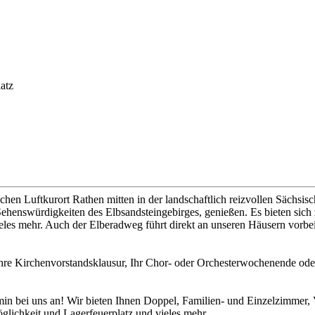
chen Luftkurort Rathen mitten in der landschaftlich reizvollen Sächs
 Sehenswürdigkeiten des Elbsandsteingebirges, genießen. Es bieten sic
eles mehr. Auch der Elberadweg führt direkt an unseren Häusern vorbei
Ihre Kirchenvorstandsklausur, Ihr Chor- oder Orchesterwochenende ode
ermin bei uns an! Wir bieten Ihnen Doppel, Familien- und Einzelzimme
öglichkeit und Lagerfeuerplatz und vieles mehr.