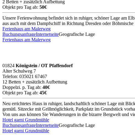
2 Betten + zusätzlich Aufbettung
Objekt pro Tag ab:
50€
Unsere Ferienwohnung befindet sich in ruhiger, schöner Lage am Elbh
aus auch mit dem Dampfschiff in Richtung Dresden oder Böhmische 
Ferienhaus am Malerweg
Buchungsanfrage
Internetseite
Geografische Lage
Ferienhaus am Malerweg
01824
Königstein / OT Pfaffendorf
Alter Schulweg 7
Telefon: 035021 67467
12 Betten + zusätzlich Aufbettung
Doppelzi. p. Tag ab:
40€
Objekt pro Tag ab:
45€
Neu errichtetes Haus in ruhiger, landschaftlich schöner Lage mit B
gemütl. Sitzecke mit Grillmöglichkeit, Parkplatz im Grundstück vorh
Von uns aus können Sie Wanderungen in die bizarre Bergwelt und vie
Hotel garni Grundmühle
Buchungsanfrage
Internetseite
Geografische Lage
Hotel garni Grundmühle