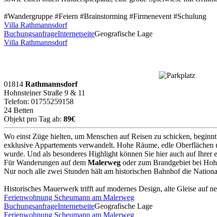
#Wandergruppe #Feiern #Brainstorming #Firmenevent #Schulung
Villa Rathmannsdorf
Buchungsanfrage
Internetseite
Geografische Lage
Villa Rathmannsdorf
01814
Rathmannsdorf
Hohnsteiner Straße 9 & 11
Telefon: 01755259158
24 Betten
Objekt pro Tag ab:
89€
Wo einst Züge hielten, um Menschen auf Reisen zu schicken, beginnt 
exklusive Appartements verwandelt. Hohe Räume, edle Oberflächen un
wurde. Und als besonderes Highlight können Sie hier auch auf Ihrer e
Für Wanderungen auf dem
Malerweg
oder zum Brandgebiet bei Hohns
Nur noch alle zwei Stunden hält am historischen Bahnhof die Natio
Historisches Mauerwerk trifft auf modernes Design, alte Gleise auf n
Ferienwohnung Scheumann am Malerweg
Buchungsanfrage
Internetseite
Geografische Lage
Ferienwohnung Scheumann am Malerweg