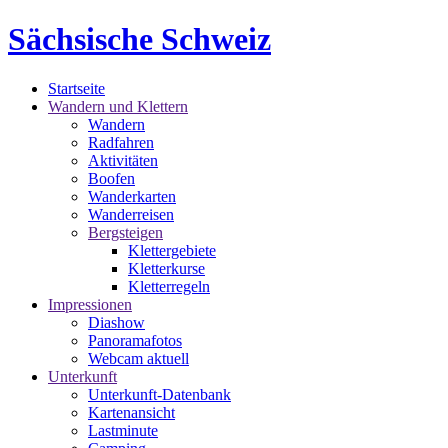
Sächsische Schweiz
Startseite
Wandern und Klettern
Wandern
Radfahren
Aktivitäten
Boofen
Wanderkarten
Wanderreisen
Bergsteigen
Klettergebiete
Kletterkurse
Kletterregeln
Impressionen
Diashow
Panoramafotos
Webcam aktuell
Unterkunft
Unterkunft-Datenbank
Kartenansicht
Lastminute