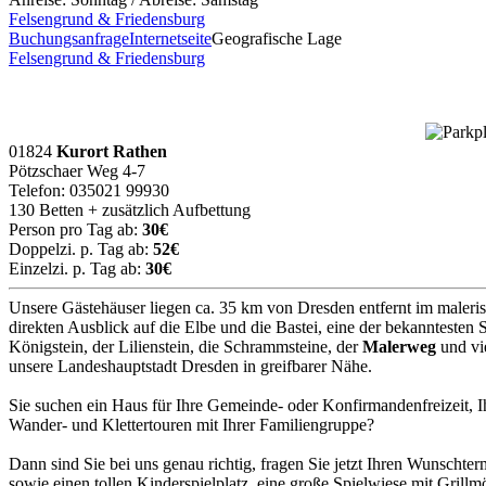
Felsengrund & Friedensburg
Buchungsanfrage
Internetseite
Geografische Lage
Felsengrund & Friedensburg
01824
Kurort Rathen
Pötzschaer Weg 4-7
Telefon: 035021 99930
130 Betten + zusätzlich Aufbettung
Person pro Tag ab:
30€
Doppelzi. p. Tag ab:
52€
Einzelzi. p. Tag ab:
30€
Unsere Gästehäuser liegen ca. 35 km von Dresden entfernt im maleris
direkten Ausblick auf die Elbe und die Bastei, eine der bekanntesten
Königstein, der Lilienstein, die Schrammsteine, der
Malerweg
und vi
unsere Landeshauptstadt Dresden in greifbarer Nähe.
Sie suchen ein Haus für Ihre Gemeinde- oder Konfirmandenfreizeit, 
Wander- und Klettertouren mit Ihrer Familiengruppe?
Dann sind Sie bei uns genau richtig, fragen Sie jetzt Ihren Wunscht
sowie einen tollen Kinderspielplatz, eine große Spielwiese mit Grillm