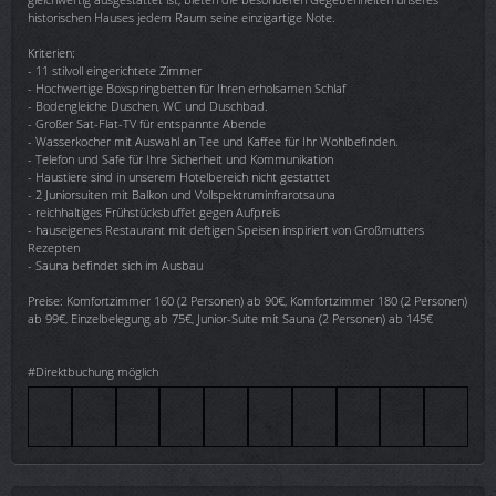
historischen Hauses jedem Raum seine einzigartige Note.
Kriterien:
- 11 stilvoll eingerichtete Zimmer
- Hochwertige Boxspringbetten für Ihren erholsamen Schlaf
- Bodengleiche Duschen, WC und Duschbad.
- Großer Sat-Flat-TV für entspannte Abende
- Wasserkocher mit Auswahl an Tee und Kaffee für Ihr Wohlbefinden.
- Telefon und Safe für Ihre Sicherheit und Kommunikation
- Haustiere sind in unserem Hotelbereich nicht gestattet
- 2 Juniorsuiten mit Balkon und Vollspektruminfrarotsauna
- reichhaltiges Frühstücksbuffet gegen Aufpreis
- hauseigenes Restaurant mit deftigen Speisen inspiriert von Großmutters
Rezepten
- Sauna befindet sich im Ausbau
Preise: Komfortzimmer 160 (2 Personen) ab 90€, Komfortzimmer 180 (2 Personen)
ab 99€, Einzelbelegung ab 75€, Junior-Suite mit Sauna (2 Personen) ab 145€
#Direktbuchung möglich