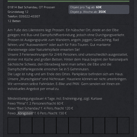
01814
Bad Schandau, OT Prossen
Objekt pro Tag ab:
60€
Gründelweg 12
Objekt p. Woche ab:
350€
Telefon: 035022-43307
12 Betten
Am Fuße des Liliensteins liegt Prossen. Ein hübscher Ort, direkt an der Elbe
gelegen, mit Bus-und Dampfschiffverbindung, jedoch ohne Durchgangsverkehr.
Prossen ist Ausgangspunkt zum Wandern, angeln, joggen, GeoCaching, Rad
fahren, und "Autowandern" oder auch für Foto-Touren. Gut markierte
Wanderwege oder Naturlehrpfade erwarten Sie!
Unsere 3 Ferienwohnungen für 2/4/6 Personen, sind unterschiedlich ausgestattet,
immer mit Küche und großen Betten. Hinter dem Haus beginnt der Nationalpark
Sächsische Schweiz, den Elbradweg kann man sehen, die Elbe und die
Dampfschiffanlegestelle erreichen Sie in 5 Gehminuten.
Die Lage ist ruhig und am Ende des Ortes. Parkplätze befinden sich am Haus.
Unsere „Wunschgäste“ sind Nichtrauer. Haustiere können wir nicht unterbringen.
Wir vermieten selbst Fahrräder, E-Bike und PKW. Gern senden wir Ihnen ein
individuelles Angebot per email zu.
Mindestbelegungsdauer 4 Tage, incl. Endreinigung, zzgl. Kurtaxe
Fewo “Pirna“ f. 2 Personen/Nacht 60 €
Fewo “Bad Schandau“ f. 4 Pers./Nacht 120 €
Fewo „
Königstein
“ f. 6 Pers./Nacht 150 €