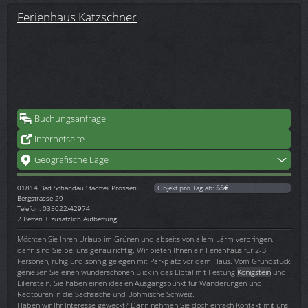
Ferienhaus Katzschner
Buchungsanfrage
Internetseite
Geografische Lage
01814
Bad Schandau Stadtteil Prossen
Objekt pro Tag ab:
55€
Bergstrasse 29
Telefon: 035022/42974
2 Betten + zusätzlich Aufbettung
Möchten Sie Ihren Urlaub im Grünen und abseits von allem Lärm verbringen,
dann sind Sie bei uns genau richtig. Wir bieten Ihnen ein Ferienhaus für 2-3
Personen, ruhig und sonnig gelegen mit Parkplatz vor dem Haus. Vom Grundstück
genießen Sie einen wunderschönen Blick in das Elbtal mit Festung
Königstein
und
Lilienstein. Sie haben einen idealen Ausgangspunkt für Wanderungen und
Radtouren in die Sächsische und Böhmische Schweiz.
Haben wir Ihr Interesse geweckt? Dann nehmen Sie doch einfach Kontakt mit uns