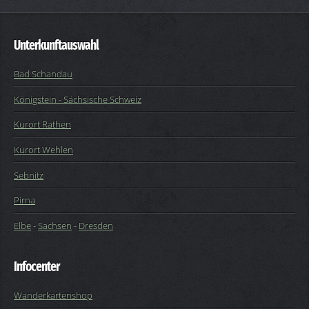
Unterkunftauswahl
Bad Schandau
Königstein - Sächsische Schweiz
Kurort Rathen
Kurort Wehlen
Sebnitz
Pirna
Elbe
-
Sachsen
-
Dresden
Infocenter
Wanderkartenshop