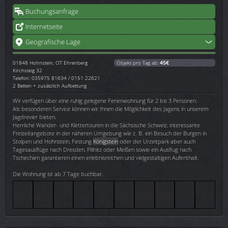
Buchungsanfrage
Internetseite
Geografische Lage
01848
Hohnstein, OT Ehrenberg
Objekt pro Tag ab:
45€
Kirchsteig 32
Telefon: 035975 81634 / 0151 22621
2 Betten + zusätzlich Aufbettung
Wir verfügen über eine ruhig gelegene Ferienwohnung für 2 bis 3 Personen.
Als besonderen Service können wir Ihnen die Möglichkeit des Jagens in unserem
Jagdrevier bieten.
Herrliche Wander- und Klettertouren in die Sächsische Schweiz, interessante
Freizeitangebote in der näheren Umgebung wie z. B. ein Besuch der Burgen in
Stolpen und Hohnstein, Festung
Königstein
oder der Urzeitpark aber auch
Tagesausflüge nach Dresden, Pillnitz oder Meißen sowie ein Ausflug nach
Tschechien garantieren einen erlebnisreichen und vielgestaltigen Aufenthalt.
Die Wohnung ist ab 7 Tage buchbar.