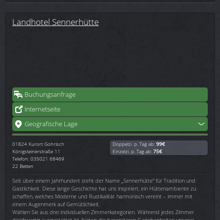
Landhotel Sennerhütte
Buchungsanfrage
Internetseite
Geografische Lage
01824
Kurort Gohrisch
Doppelzi. p. Tag ab:
99€
Königsteinerstraße 11
Einzelzi. p. Tag ab:
75€
Telefon: 035021 68469
22 Betten
Seit über einem Jahrhundert steht der Name „Sennerhütte“ für Tradition und
Gastlichkeit. Diese lange Geschichte hat uns inspiriert, ein Hüttenambiente zu
schaffen, welches Moderne und Rustikalität harmonisch vereint – immer mit
einem Augenmerk auf Gemütlichkeit.
Wählen Sie aus drei individuellen Zimmerkategorien. Während jedes Zimmer
gleichwertig ausgestattet ist, bieten die besonderen Gegebenheiten unseres