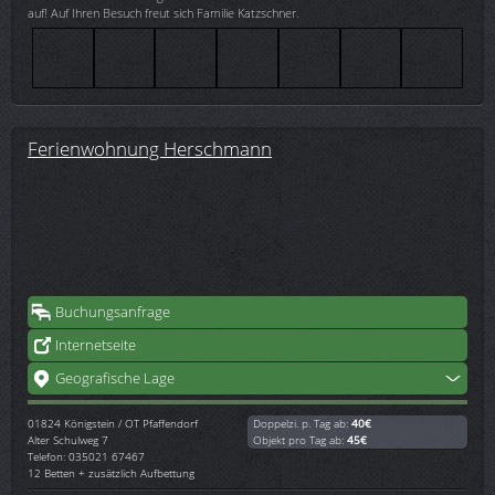
auf! Auf Ihren Besuch freut sich Familie Katzschner.
Ferienwohnung Herschmann
Buchungsanfrage
Internetseite
Geografische Lage
01824
Königstein / OT Pfaffendorf
Doppelzi. p. Tag ab:
40€
Alter Schulweg 7
Objekt pro Tag ab:
45€
Telefon: 035021 67467
12 Betten + zusätzlich Aufbettung