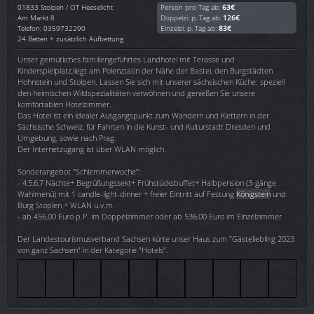
01833
Stolpen / OT Heeselicht
Person pro Tag ab:
63€
Am Markt 8
Doppelzi. p. Tag ab:
126€
Telefon: 0359732290
Einzelzi. p. Tag ab:
83€
24 Betten + zusätzlich Aufbettung
Unser gemütliches familiengeführtes Landhotel mit Terasse und
Kinderspielplatz,liegt am Polenztal,in der Nähe der Bastei, den Burgstädten
Hohnstein und Stolpen. Lassen Sie sich mit unserer sächsischen Küche; speziell
den heimischen Wildspezialitäten verwöhnen und genießen Sie unsere
komfortablen Hotelzimmer.
Das Hotel ist ein idealer Ausgangspunkt zum Wandern und Klettern in der
Sächsische Schweiz, für Fahrten in die Kunst- und Kulturstadt Dresden und
Umgebung, sowie nach Prag.
Der Internetzugang ist über WLAN möglich.
Sonderangebot "Schlemmerwoche":
- 4,5,6,7 Nächte+ Begrüßungssekt+ Frühstücksbuffet+ Halbpension (3-gänge
Wahlmenü) mit 1 candle-light-dinner + freier Eintritt auf Festung
Königstein
und
Burg Stoplen + WLAN u.v.m.
- ab 456,00 Euro p.P. im Doppelzimmer oder ab 536,00 Euro im Einzelzimmer
Der Landestourismusverband Sachsen kürte unser Haus zum "Gästeliebling 2023
von ganz Sachsen" in der Kategorie "Hotels".