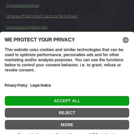
Prospektdownload
Unterkunft Böhmisch Sächsische Schweiz
Veranstaltungskalender
Kontakt
Impressum
Buchungsanfrage
Mail an die Redaktion
"In den Wäldern sind Dinge, über die nachzudenken man jahrelang
im Moos liegen könnte." (Franz Kafka)
© 2026 Ottmar Vetter,
Elbsandsteingebirge Verlag
- Alle Rechte vorbehalten.
Datenschutzeinstellungen