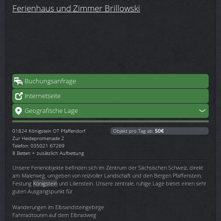
Ferienhaus und Zimmer Brillowski
Buchungsanfrage
Internetseite
Geografische Lage
01824
Königstein OT Pfaffendorf
Objekt pro Tag ab:
50€
Zur Heidepromenade 2
Telefon: 035021 67269
8 Betten + zusätzlich Aufbettung
Unsere Ferienobjekte befinden sich im Zentrum der Sächsischen Schweiz, direkt
am Malerweg, umgeben von reizvoller Landschaft und den Bergen Pfaffenstein,
Festung
Königstein
und Lilienstein. Unsere zentrale, ruhige Lage bietet einen sehr
guten Ausgangspunkt für
Wanderungen im Elbsandsteingebirge
Fahrradtouren auf dem Elbradweg