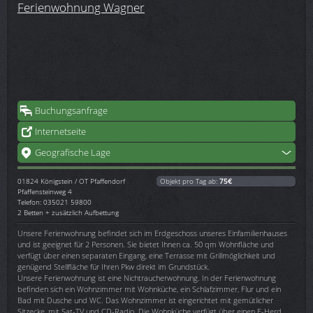
Ferienwohnung Wagner
Buchungsanfrage
Internetseite
Geografische Lage
01824
Königstein / OT Pfaffendorf
Objekt pro Tag ab:
75€
Pfaffensteinweg 4
Telefon: 035021 59800
2 Betten + zusätzlich Aufbettung
Unsere Ferienwohnung befindet sich im Erdgeschoss unseres Einfamilienhauses
und ist geeignet für 2 Personen. Sie bietet Ihnen ca. 50 qm Wohnfläche und
verfügt über einen separaten Eingang, eine Terrasse mit Grillmöglichkeit und
genügend Stellfläche für Ihren Pkw direkt im Grundstück.
Unsere Ferienwohnung ist eine Nichtraucherwohnung. In der Ferienwohnung
befinden sich ein Wohnzimmer mit Wohnküche, ein Schlafzimmer, Flur und ein
Bad mit Dusche und WC. Das Wohnzimmer ist eingerichtet mit gemütlicher
Sitzecke, mit Sat-TV und CD-Radio. Die Wohnküche verfügt über einen E-Herd,