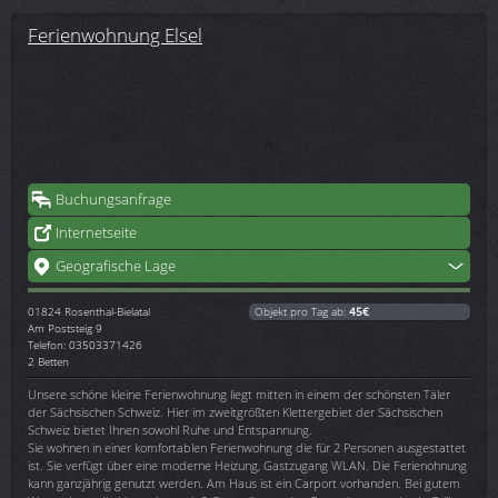
Ferienwohnung Elsel
Buchungsanfrage
Internetseite
Geografische Lage
01824
Rosenthal-Bielatal
Objekt pro Tag ab:
45€
Am Poststeig 9
Telefon: 03503371426
2 Betten
Unsere schöne kleine Ferienwohnung liegt mitten in einem der schönsten Täler
der Sächsischen Schweiz. Hier im zweitgrößten Klettergebiet der Sächsischen
Schweiz bietet Ihnen sowohl Ruhe und Entspannung.
Sie wohnen in einer komfortablen Ferienwohnung die für 2 Personen ausgestattet
ist. Sie verfügt über eine moderne Heizung, Gastzugang WLAN. Die Ferienohnung
kann ganzjährig genutzt werden. Am Haus ist ein Carport vorhanden. Bei gutem