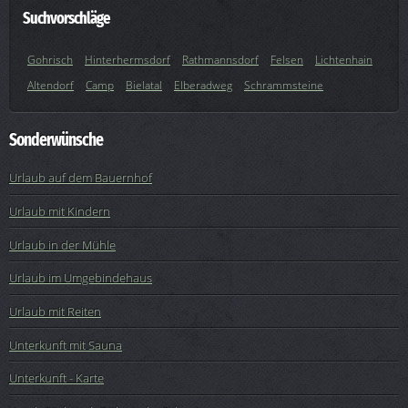
Suchvorschläge
Gohrisch
Hinterhermsdorf
Rathmannsdorf
Felsen
Lichtenhain
Altendorf
Camp
Bielatal
Elberadweg
Schrammsteine
Sonderwünsche
Urlaub auf dem Bauernhof
Urlaub mit Kindern
Urlaub in der Mühle
Urlaub im Umgebindehaus
Urlaub mit Reiten
Unterkunft mit Sauna
Unterkunft - Karte