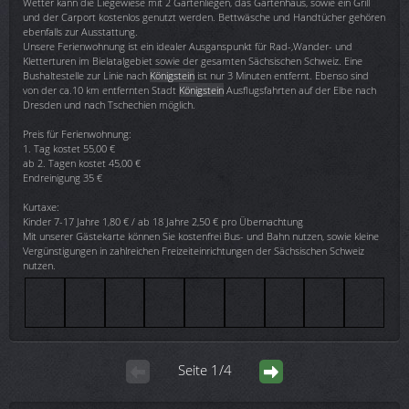
Wetter kann die Liegewiese mit 2 Gartenliegen, das Gartenhaus, sowie ein Grill
und der Carport kostenlos genutzt werden. Bettwäsche und Handtücher gehören
ebenfalls zur Ausstattung.
Unsere Ferienwohnung ist ein idealer Ausganspunkt für Rad-,Wander- und
Kletterturen im Bielatalgebiet sowie der gesamten Sächsischen Schweiz. Eine
Bushaltestelle zur Linie nach
Königstein
ist nur 3 Minuten entfernt. Ebenso sind
von der ca.10 km entfernten Stadt
Königstein
Ausflugsfahrten auf der Elbe nach
Dresden und nach Tschechien möglich.
Preis für Ferienwohnung:
1. Tag kostet 55,00 €
ab 2. Tagen kostet 45,00 €
Endreinigung 35 €
Kurtaxe:
Kinder 7-17 Jahre 1,80 € / ab 18 Jahre 2,50 € pro Übernachtung
Mit unserer Gästekarte können Sie kostenfrei Bus- und Bahn nutzen, sowie kleine
Vergünstigungen in zahlreichen Freizeiteinrichtungen der Sächsischen Schweiz
nutzen.
Seite 1/4