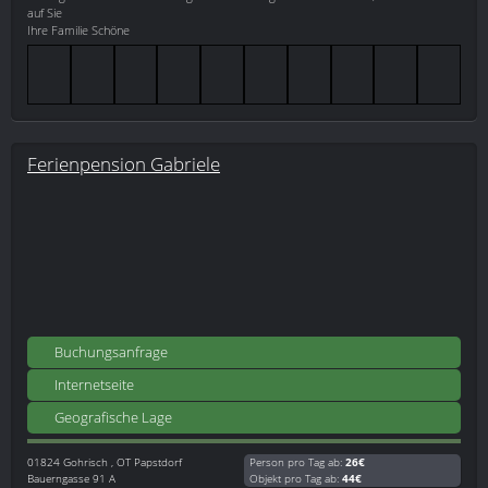
auf Sie
Ihre Familie Schöne
Ferienpension Gabriele
Buchungsanfrage
Internetseite
Geografische Lage
01824
Gohrisch , OT Papstdorf
Person pro Tag ab:
26€
Bauerngasse 91 A
Objekt pro Tag ab:
44€