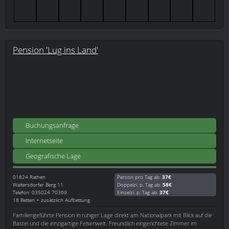
Pension 'Lug ins Land'
Buchungsanfrage
Internetseite
Geografische Lage
01824
Rathen
Person pro Tag ab:
37€
Waltersdorfer Berg 11
Doppelzi. p. Tag ab:
58€
Telefon: 035024 70369
Einzelzi. p. Tag ab:
37€
18 Betten + zusätzlich Aufbettung
Familiengeführte Pension in ruhiger Lage direkt am Nationalpark mit Blick auf die
Bastei und die einzigartige Felsenwelt. Freundlich eingerichtete Zimmer im