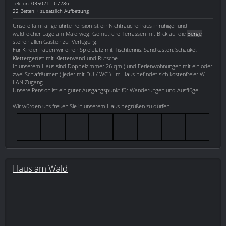
Telefon: 035021 - 67286
22 Betten + zusätzlich Aufbettung
Unsere familiär geführte Pension ist ein Nichtraucherhaus in ruhiger und
waldreicher Lage am Malerweg. Gemütliche Terrassen mit Blick auf die
Berge
stehen allen Gästen zur Verfügung.
Für Kinder haben wir einen Spielplatz mit Tischtennis, Sandkasten, Schaukel,
Klettergerüst mit Kletterwand und Rutsche.
In unserem Haus sind Doppelzimmer 26 qm ) und Ferienwohnungen mit ein oder
zwei Schlafräumen ( jeder mit DU / WC ). Im Haus befindet sich kostenfreier W-
LAN Zugang.
Unsere Pension ist ein guter Ausgangspunkt für Wanderungen und Ausflüge.
Wir würden uns freuen Sie in unserem Haus begrüßen zu dürfen.
Haus am Wald