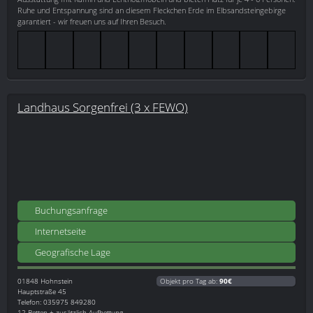
Ruhe und Entspannung sind an diesem Fleckchen Erde im Elbsandsteingebirge
garantiert - wir freuen uns auf Ihren Besuch.
Landhaus Sorgenfrei (3 x FEWO)
Buchungsanfrage
Internetseite
Geografische Lage
01848
Hohnstein
Objekt pro Tag ab:
90€
Hauptstraße 45
Telefon: 035975 849280
12 Betten + zusätzlich Aufbettung