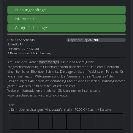
Buchungsanfrage
Internetseite
Geografische Lage
01814
Bad Schandau
Objekt pro Tag ab:
70€
Schmilka 54
Telefon: 0172 7737980
2 Betten + zusätzlich Aufbettung
Am Fuße des Großen
Winterberges
liegt die ca.68qm große
Erdgeschosswohnung mit innenliegendem Badezimmer. Sie bietet außerdem
einen herrlichen Blick über Schmilka. Die Lage direkt am Wald ist ein Paradies für
Kinder, die herzlich Willkommen sind. Der Vermieter ist ein "Urgestein" der
Umgebung mit 40 Jahren Walderfahrung und er kann tief in den Erfahrungsschatz
greifen, was sich beim Kaminfeuer erleben lässt.
Weitere Informationen entnehmen Sie bitte meiner Internetseite
www.saechsische-schweiz.info/fewo-kurze.
Preis:
... für 4 Übernachtungen (Mindestaufenthalt) - 70,00 € / Nacht + Kurtaxe