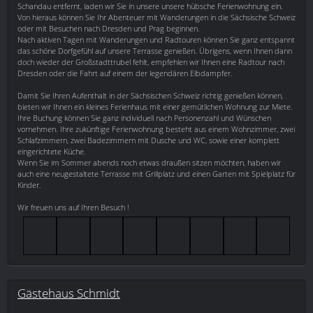
Schandau entfernt, laden wir Sie in unsere unsere hübsche Ferienwohnung ein.
Von hieraus können Sie Ihr Abenteuer mit Wanderungen in die Sächsische Schweiz
oder mit Besuchen nach Dresden und Prag beginnen.
Nach aktiven Tagen mit Wanderungen und Radtouren können Sie ganz entspannt
das schöne Dorfgefühl auf unsere Terrasse genießen. Übrigens, wenn Ihnen dann
doch wieder der Großstadttrubel fehlt, empfehlen wir Ihnen eine Radtour nach
Dresden oder die Fahrt auf einem der legendären Elbdampfer.
Damit Sie Ihren Aufenthalt in der Sächsischen Schweiz richtig genießen können,
bieten wir Ihnen ein kleines Ferienhaus mit einer gemütlichen Wohnung zur Miete.
Ihre Buchung können Sie ganz individuell nach Personenzahl und Wünschen
vornehmen. Ihre zukünftige Ferienwohnung besteht aus einem Wohnzimmer, zwei
Schlafzimmern, zwei Badezimmern mit Dusche und WC, sowie einer komplett
eingerichtete Küche.
Wenn Sie im Sommer abends noch etwas draußen sitzen möchten, haben wir
auch eine neugestaltete Terrasse mit Grillplatz und einen Garten mit Spielplatz für
Kinder.
Wir freuen uns auf Ihren Besuch !
Gästehaus Schmidt