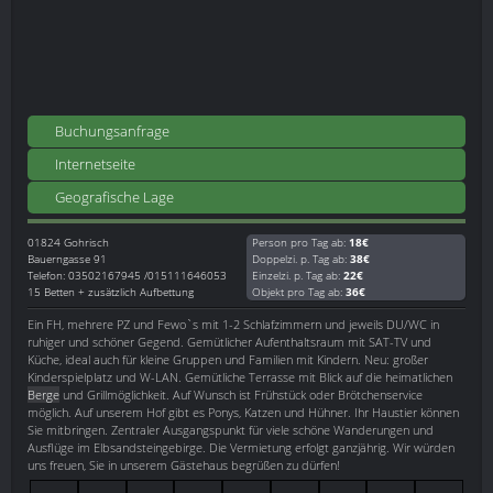
Buchungsanfrage
Internetseite
Geografische Lage
01824
Gohrisch
Person pro Tag ab:
18€
Bauerngasse 91
Doppelzi. p. Tag ab:
38€
Telefon: 03502167945 /015111646053
Einzelzi. p. Tag ab:
22€
15 Betten + zusätzlich Aufbettung
Objekt pro Tag ab:
36€
Ein FH, mehrere PZ und Fewo`s mit 1-2 Schlafzimmern und jeweils DU/WC in
ruhiger und schöner Gegend. Gemütlicher Aufenthaltsraum mit SAT-TV und
Küche, ideal auch für kleine Gruppen und Familien mit Kindern. Neu: großer
Kinderspielplatz und W-LAN. Gemütliche Terrasse mit Blick auf die heimatlichen
Berge
und Grillmöglichkeit. Auf Wunsch ist Frühstück oder Brötchenservice
möglich. Auf unserem Hof gibt es Ponys, Katzen und Hühner. Ihr Haustier können
Sie mitbringen. Zentraler Ausgangspunkt für viele schöne Wanderungen und
Ausflüge im Elbsandsteingebirge. Die Vermietung erfolgt ganzjährig. Wir würden
uns freuen, Sie in unserem Gästehaus begrüßen zu dürfen!