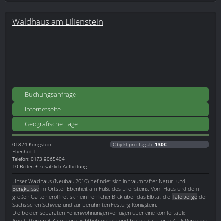
Waldhaus am Lilienstein
Buchungsanfrage
Internetseite
Geografische Lage
01824
Königstein
Objekt pro Tag ab:
130€
Ebenheit 1
Telefon: 0173 9065404
10 Betten + zusätzlich Aufbettung
Unser Waldhaus (Neubau 2010) befindet sich in traumhafter Natur- und
Bergkulisse
im Ortsteil Ebenheit am Fuße des Liliensteins. Vom Haus und dem
großen Garten eröffnet sich ein herrlicher Blick über das Elbtal, die
Tafelberge
der
Sächsischen Schweiz und zur berühmten Festung Königstein.
Die beiden separaten Ferienwohnungen verfügen über eine komfortable
Ausstattung mit Kamin und Echtholzmöbeln und bieten Platz für je 4 - 6 Personen.