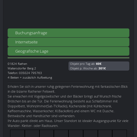
Buchungsanfrage
Internetseite
Geografische Lage
01824
Rathen
Objekt pro Tag ab:
60€
Waltersdorfer Berg 2
Objekt p. Woche ab:
301€
Telefon: 035024 795763
4 Betten + zusätzlich Aufbettung
Erholen Sie sich in unserer ruhig gelegenen Ferienwohnung mit fantastischen Blick
in die bizarre Rathener Felswelt.
Sie erwachen mit Vogelgezwitscher und der Bäcker bringt auf Wunsch frische
Brötchen bis an die Tür. Die Ferienwohnung besteht aus Schlafzimmer mit
Doppelbett, Wohnzimmer(Sat-TV,Radio), Küchenzeile (mit Kühlschrank,
Kaffeemaschine, Wasserkocher, Kl.Backofen) und einem WC mit Dusche.
Bettwäsche und Handtücher sind vorhanden.
Ihr Auto parkt direkt am Haus. Unser Standort ist idealer Ausgangspunkt für viele
Wander- Kletter- oder Radtouren.