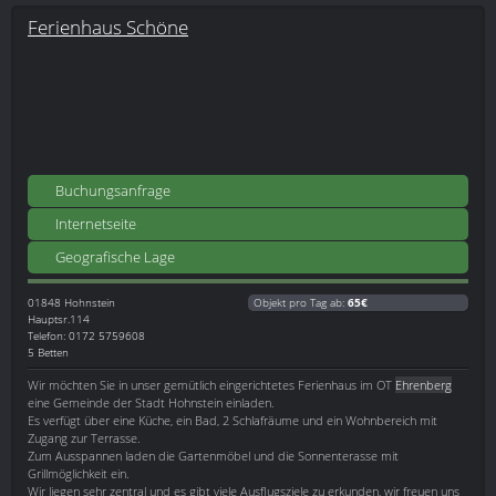
Ferienhaus Schöne
Buchungsanfrage
Internetseite
Geografische Lage
01848
Hohnstein
Objekt pro Tag ab:
65€
Hauptsr.114
Telefon: 0172 5759608
5 Betten
Wir möchten Sie in unser gemütlich eingerichtetes Ferienhaus im OT
Ehrenberg
eine Gemeinde der Stadt Hohnstein einladen.
Es verfügt über eine Küche, ein Bad, 2 Schlafräume und ein Wohnbereich mit
Zugang zur Terrasse.
Zum Ausspannen laden die Gartenmöbel und die Sonnenterasse mit
Grillmöglichkeit ein.
Wir liegen sehr zentral und es gibt viele Ausflugsziele zu erkunden, wir freuen uns