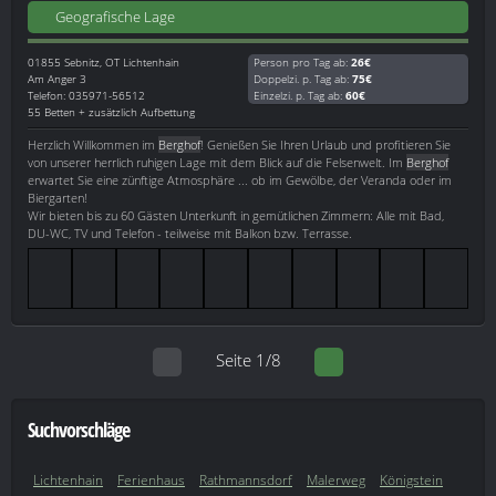
Geografische Lage
01855
Sebnitz, OT Lichtenhain
Person pro Tag ab:
26€
Am Anger 3
Doppelzi. p. Tag ab:
75€
Telefon: 035971-56512
Einzelzi. p. Tag ab:
60€
55 Betten + zusätzlich Aufbettung
Herzlich Willkommen im
Berghof
! Genießen Sie Ihren Urlaub und profitieren Sie
von unserer herrlich ruhigen Lage mit dem Blick auf die Felsenwelt. Im
Berghof
erwartet Sie eine zünftige Atmosphäre ... ob im Gewölbe, der Veranda oder im
Biergarten!
Wir bieten bis zu 60 Gästen Unterkunft in gemütlichen Zimmern: Alle mit Bad,
DU-WC, TV und Telefon - teilweise mit Balkon bzw. Terrasse.
Seite 1/8
Suchvorschläge
Lichtenhain
Ferienhaus
Rathmannsdorf
Malerweg
Königstein