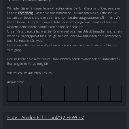
Wir laden Sie ein in unser liebevoll restauriertes Denkmalhaus in ruhiger, zentraler
Lage in
Ehrenberg
. Lassen Sie das historische Flair auf sich wirken. Erfreuen Sie
sich an den besonders ideenreich und komfortabel ausgestatteten Zimmern. Wir
bieten Ihnen 3 komplett eingerichtete Ferienwohnungen an. Ideal für Eltern mit
Kindern, befreundete Familien oder einzelne Ehepaare.
Unser Haus bietet alles, was Sie für einen erholsamen Urlaub brauchen und ist ein
idealer Ausgangspunkt für Ausflüge zu allen Sehenswürdigkeiten der Sächsischen-
und Böhmischen Schweiz.
Es stehen außerdem eine Waschmaschine und ein Trockner kostenpflichtig zur
Verfügung.
Bei uns können Sie nicht nur im Trabi schlafen, sondern auch selber Trabi fahren -
Buchungen im Vorab möglich.
Wir freuen uns auf Ihren Besuch!
#bauernhof
Haus "An der Echobank" (2 FEWO's)