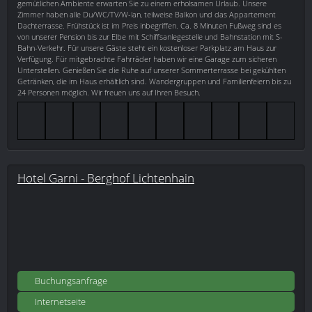
gemütlichen Ambiente erwarten Sie zu einem erholsamen Urlaub. Unsere
Zimmer haben alle Du/WC/TV/W-lan, teilweise Balkon und das Appartement
Dachterrasse. Frühstück ist im Preis inbegriffen. Ca. 8 Minuten Fußweg sind es
von unserer Pension bis zur Elbe mit Schiffsanlegestelle und Bahnstation mit S-
Bahn-Verkehr. Für unsere Gäste steht ein kostenloser Parkplatz am Haus zur
Verfügung. Für mitgebrachte Fahrräder haben wir eine Garage zum sicheren
Unterstellen. Genießen Sie die Ruhe auf unserer Sommerterrasse bei gekühlten
Getränken, die im Haus erhältlich sind. Wandergruppen und Familienfeiern bis zu
24 Personen möglich. Wir freuen uns auf Ihren Besuch.
Hotel Garni - Berghof Lichtenhain
Buchungsanfrage
Internetseite