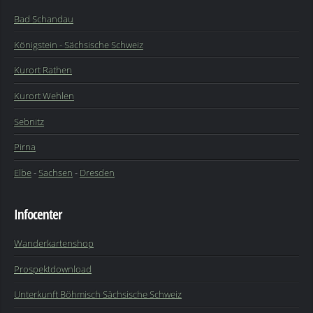
Bad Schandau
Königstein - Sächsische Schweiz
Kurort Rathen
Kurort Wehlen
Sebnitz
Pirna
Elbe
-
Sachsen
-
Dresden
Infocenter
Wanderkartenshop
Prospektdownload
Unterkunft Böhmisch Sächsische Schweiz