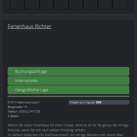
Ferienhaus Richter
Buchungsanfrage
Internetseite
Geografische Lage
01814
Rathmannsdorf
Objekt pro Tag ab:
50€
Bergstraße 13
Telefon: 035022/41726
4 Betten
Mieten Sie unser Ferienhaus für Ihren Urlaub, denn es ist für Sie genau die richtige
Adresse, wenn Sie sich nach aktiver Erholung sehnen.
Im kleinen idyllischen Ort Rathmannsdorf, nur wenige Minuten vom Kurort Bad