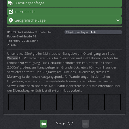
Buchungsanfrage
Internetseite
Geografische Lage
01829
Stadt Wehlen OT Pötzscha
Objekt pro Tag ab:
45€
Robert-Sterl-Straße 16
Telefon: 0172 3688847
2 Betten
Unser etwa 28m² großer Nichtraucher-Bungalow am Ortseingang von Stadt
Wehlen
OT Pötzscha bietet Platz für 2 Personen und steht Ihnen von April bis
Oktober zur Verfügung. Das Gebäude befindet sich im unteren Teil eines
2.600m² großen, am Hang gelegenen Grundstücks, etwa 60m vom Haus der
Vermieter entfernt. Der Bungalow, am Fuße des Rauensteins, direkt am
Malerweg ist der ideale Ausgangspunkt für Wanderungen in der nahen
Umgebung, aber auch für ausgedehnte Touren in die hintere Sächsische
Schweiz oder nach Böhmen. Die S-Bahn-Haltestelle ist in 5 min erreichbar und
der Elberadweg verläuft fast direkt am Haus vorbei...
Seite 2/2