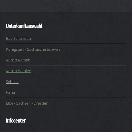
Unterkunftauswahl
Bad Schandau
Königstein - Sächsische Schweiz
Kurort Rathen
Kurort Wehlen
Sebnitz
Pirna
Elbe
-
Sachsen
-
Dresden
Infocenter