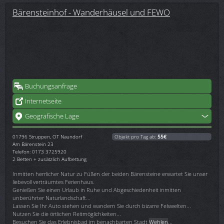
Bärensteinhof - Wanderhäusel und FEWO
Buchungsanfrage
Internetseite
Geografische Lage
01796
Struppen, OT Naundorf
Objekt pro Tag ab:
55€
Am Bärenstein 23
Telefon: 0173 3725920
2 Betten + zusätzlich Aufbettung
Inmitten herrlicher Natur zu Füßen der beiden Bärensteine erwartet Sie unser
liebevoll verträumtes Ferienhaus.
Genießen Sie einen Urlaub in Ruhe und Abgeschiedenheit inmitten
unberührter Naturlandschaft...
Lassen Sie Ihr Auto stehen und wandern Sie durch bizarre Felswelten...
Nutzen Sie die örtlichen Reitmöglichkeiten...
Besuchen Sie das Erlebnisbad im benachbarten Stadt
Wehlen
...