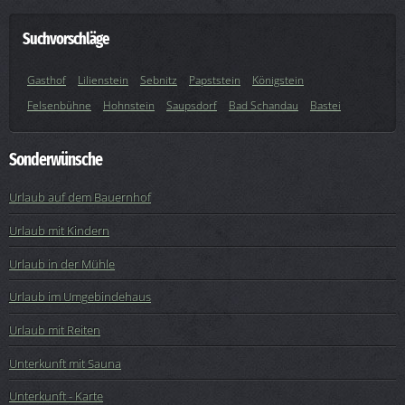
Suchvorschläge
Gasthof
Lilienstein
Sebnitz
Papststein
Königstein
Felsenbühne
Hohnstein
Saupsdorf
Bad Schandau
Bastei
Sonderwünsche
Urlaub auf dem Bauernhof
Urlaub mit Kindern
Urlaub in der Mühle
Urlaub im Umgebindehaus
Urlaub mit Reiten
Unterkunft mit Sauna
Unterkunft - Karte