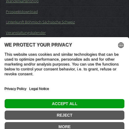
Wanderkartenshop
Prospektdownload
Unterkunft Böhmisch Sächsische Schweiz
Veranstaltungskalender
Kontakt
Impressum
Buchungsanfrage
Mail an die Redaktion
"In den Wäldern sind Dinge, über die nachzudenken man jahrelang
im Moos liegen könnte." (Franz Kafka)
© 2026 Ottmar Vetter,
Elbsandsteingebirge Verlag
- Alle Rechte vorbehalten.