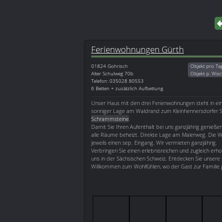
Ferienwohnungen Gürth
01824
Gohrisch
Objekt pro Ta
Alter Schulweg 70b
Objekt p. Woc
Telefon: 035028 80553
6 Betten + zusätzlich Aufbettung
Unser Haus mit den drei Ferienwohnungen steht in ein
sonniger Lage am Waldrand zum Kleinhennersdorfer Ste
Schrammsteine
.
Damit Sie Ihren Aufenthalt bei uns ganzjährig genießen
alle Räume beheizt. Direkte Lage am Malerweg. Die
jeweils einen sep. Eingang. Wir vermieten ganzjährig.
Verbringen Sie einen erlebnisreichen und zugleich erh
uns in der Sächsischen Schweiz. Entdecken Sie unsere
Willkommen zum Wohlfühlen, wo der Gast zur Familie 