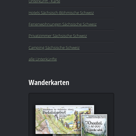
Unterkunft - Karte
Hotels Sächsisch-Böhmische Schweiz
Ferienwohnungen Sächsische Schweiz
Privatzimmer Sächsische Schweiz
Camping Sächsische Schweiz
alle Unterkünfte
Wanderkarten