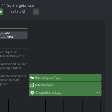
11 Suchergebnisse
Seite 2/2
g ab:
45€
he ab:
315€
er ruhiger und
in mit Blick auf die
 können, sind natürlich
 Wohnungen haben
olsamen Urlaub hier bei
Buchungsanfrage
 schöne Heimat!
gehört.
Internetseite
Geografische Lage