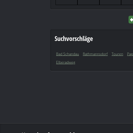
Suchvorschläge
Bad Schandau
Rathmannsdorf
Touren
Pap
Elberadweg