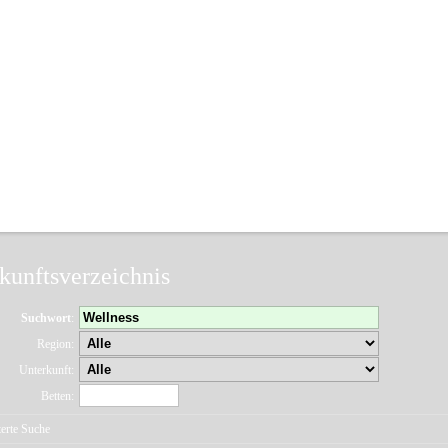
kunftsverzeichnis
Suchwort
:
Region:
Unterkunft:
Betten:
erte Suche