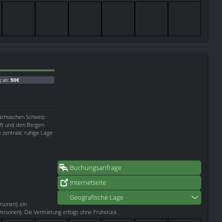
g ab:
50€
ächsischen Schweiz,
aft und den Bergen
e zentrale, ruhige Lage
Buchungsanfrage
Internetseite
Geografische Lage
rsonen), ein
rsonen). Die Vermietung erfolgt ohne Frühstück.