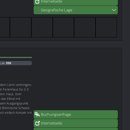
Internetseite
Geografische Lage
g ab:
55€
allem Lärm verbringen,
in Ferienhaus für 2-3
r dem Haus. Vom
 das Elbtal mit
dealen Ausgangspunkt
nd Böhmische Schweiz.
ch einfach Kontakt mit
Buchungsanfrage
.
Internetseite