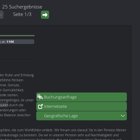
25 Suchergebnisse
Seite 1/3
g ab:
119€
 der Ruhe und Erholung
eführte Pension
eimat, Genuss,
m Gemütlichkeit,
elle stehen.
Buchungsanfrage
teingebirges, ist unser
ouren
durch die
Internetseite
Wanderungen oder
kte Balance zwischen
Geografische Lage
sphäre, die zum Wohlfühlen einlädt. Wir freuen uns darauf, Sie in der Pension Kleiner
rlaubstage zu bereiten. Da wir in unserer Pension sehr auf Nachhaltigkeit und
eichhaltiges und regionales Frühstücksbuffet mit hausgemachten Produkten an und