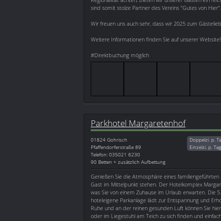
sind somit stolze Partner des Vereins "Gutes von Hier"
Wir freuen uns auch sehr, dass wir 2025 zum Gästelie
Weitere Informationen finden Sie auf unserer Website!
#Direktbuchung möglich
Parkhotel Margaretenhof
01824
Gohrisch
Doppelzi. p. T
Pfaffendorferstraße 89
Einzelzi. p. Ta
Telefon: 035021 6230
90 Betten + zusätzlich Aufbettung
Genießen Sie die Atmosphäre eines familiengeführten H
Gast im Mittelpunkt stehen. Der Hotelkomplex Margare
was Sie von einem Zuhause im Urlaub erwarten. Die 5
hoteleigene Parkanlage lädt zur Entspannung und Erhol
Ruhe und an der reinen gesunden Luft können Sie hier
oder im Liegestuhl am Teich zu sich finden und einfach