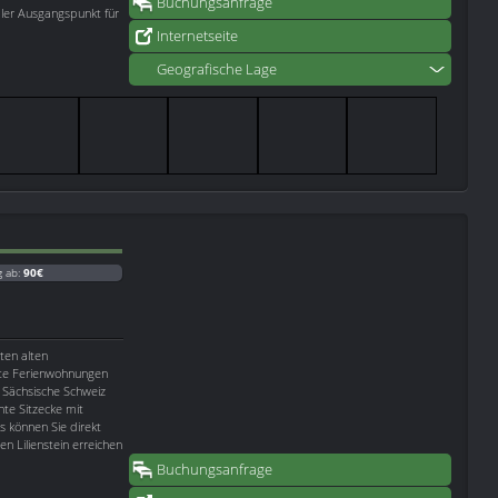
Buchungsanfrage
aler Ausgangspunkt für
Internetseite
Geografische Lage
g ab:
90€
ten alten
ete Ferienwohnungen
 Sächsische Schweiz
te Sitzecke mit
s können Sie direkt
n Lilienstein erreichen
Buchungsanfrage