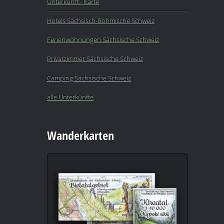
Unterkunft - Karte
Hotels Sächsisch-Böhmische Schweiz
Ferienwohnungen Sächsische Schweiz
Privatzimmer Sächsische Schweiz
Camping Sächsische Schweiz
alle Unterkünfte
Wanderkarten