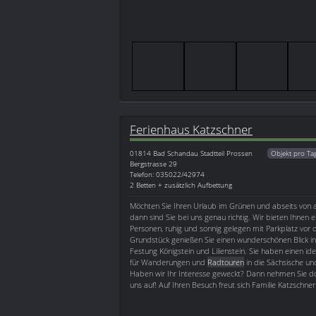
Ferienhaus Katzschner
01814
Bad Schandau Stadtteil Prossen
Objekt pro Ta
Bergstrasse 29
Telefon: 035022/42974
2 Betten + zusätzlich Aufbettung
Möchten Sie Ihren Urlaub im Grünen und abseits von 
dann sind Sie bei uns genau richtig. Wir bieten Ihnen e
Personen, ruhig und sonnig gelegen mit Parkplatz vo
Grundstück genießen Sie einen wunderschönen Blick in
Festung Königstein und Lilienstein. Sie haben einen i
für Wanderungen und
Radtouren
in die Sächsische u
Haben wir Ihr Interesse geweckt? Dann nehmen Sie do
uns auf! Auf Ihren Besuch freut sich Familie Katzschner