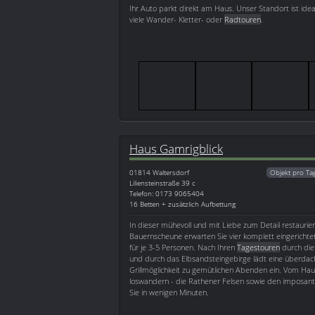
Ihr Auto parkt direkt am Haus. Unser Standort ist ide
viele Wander- Kletter- oder
Radtouren
.
Haus Gamrigblick
01814
Waltersdorf
Objekt pro Ta
Liliensteinstraße 39 c
Telefon: 0173 9065404
16 Betten + zusätzlich Aufbettung
In dieser mühevoll und mit Liebe zum Detail restaurier
Bauernscheune erwarten Sie vier komplett eingericht
für je 3-5 Personen. Nach Ihren
Tagestouren
durch die
und durch das Elbsandsteingebirge lädt eine überdach
Grillmöglichkeit zu gemütlichen Abenden ein. Vom Hau
loswandern - die Rathener Felsen sowie den imposante
Sie in wenigen Minuten.