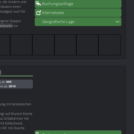
ge, die modern und
Buchungsanfrage
 erlauben einen
dualgast auch für
Internetseite
leigene Doppel-
Geografische Lage
estouren
zur
)
g ab:
60€
he ab:
301€
nung mit fantastischen
ngt auf Wunsch frische
us Schlafzimmer mit
it Kühlschrank,
em WC mit Dusche.