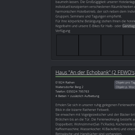
baumeln lassen. Die Großzügigkeit unserer Hotelanla
individuell konzipierten verschiedenen Räumlichkeiten
harmonischen Hotelbetrieb, der sich neben dem Indivi
Gruppen, Seminare und Tagungen empfiehlt.
Für Ihre körperliche Betätigung stehen Ihnen die hote
Kegelbahn und unsere E-Bikes für Halb- oder
Ganztag
Verfügung
Haus "An der Echobank" (2 FEWO's
01824
Rathen
Objekt pro Ta
Waltersdorfer Berg 2
Objekt p. Woc
Telefon: 035024 795763
4 Betten + zusätzlich Aufbettung
Erholen Sie sich in unserer ruhig gelegenen Ferienwoh
Blick in die bizarre Rathener Felswelt.
Sie erwachen mit Vogelgezwitscher und der Bäcker bri
Brötchen bis an die Tür. Die Ferienwohnung besteht a
Doppelbett, Wohnzimmer(Sat-TV,Radio), Küchenzeile (m
Kaffeemaschine, Wasserkocher, Kl.Backofen) und ein
Bettwäsche und Handtücher sind vorhanden.