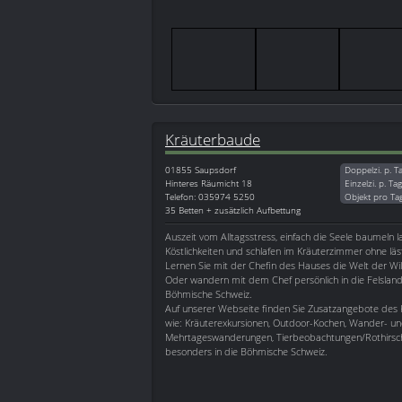
Kräuterbaude
01855
Saupsdorf
Doppelzi. p. T
Hinteres Räumicht 18
Einzelzi. p. Ta
Telefon: 035974 5250
Objekt pro Ta
35 Betten + zusätzlich Aufbettung
Auszeit vom Alltagsstress, einfach die Seele baumeln l
Köstlichkeiten und schlafen im Kräuterzimmer ohne lä
Lernen Sie mit der Chefin des Hauses die Welt der Wi
Oder wandern mit dem Chef persönlich in die Felsland
Böhmische Schweiz.
Auf unserer Webseite finden Sie Zusatzangebote de
wie: Kräuterexkursionen, Outdoor-Kochen, Wander- u
Mehrtageswanderungen, Tierbeobachtungen/Rothirsch
besonders in die Böhmische Schweiz.