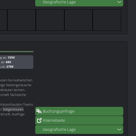
Geografische Lage
ag ab:
105€
g ab:
68€
g ab:
278€
assen bei kulinarischen
stige Nebengeräusche.
ldkräuter kennen.
schaft Sächsische-
s Kräuterbauden-Teams
nd
Stiegentouren
,
Buchungsanfrage
brunft, Ausflüge
Internetseite
Geografische Lage