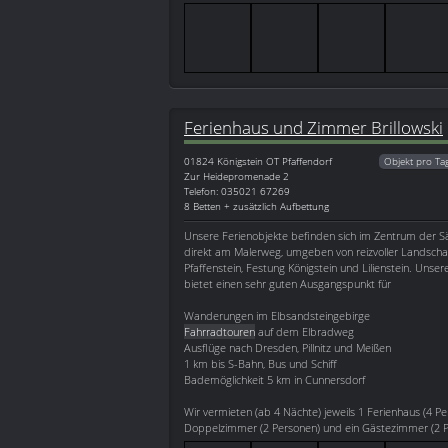
Ferienhaus und Zimmer Brillowski
01824
Königstein OT Pfaffendorf
Objekt pro Ta
Zur Heidepromenade 2
Telefon: 035021 67269
8 Betten + zusätzlich Aufbettung
Unsere Ferienobjekte befinden sich im Zentrum der S
direkt am Malerweg, umgeben von reizvoller Landsch
Pfaffenstein, Festung Königstein und Lilienstein. Unser
bietet einen sehr guten Ausgangspunkt für
Wanderungen im Elbsandsteingebirge
Fahrradtouren
auf dem Elbradweg
Ausflüge nach Dresden, Pillnitz und Meißen
1 km bis S-Bahn, Bus und Schiff
Bademöglichkeit 5 km in Cunnersdorf
Wir vermieten (ab 4 Nächte) jeweils 1 Ferienhaus (4 Pe
Doppelzimmer (2 Personen) und ein Gästezimmer (2 Pe