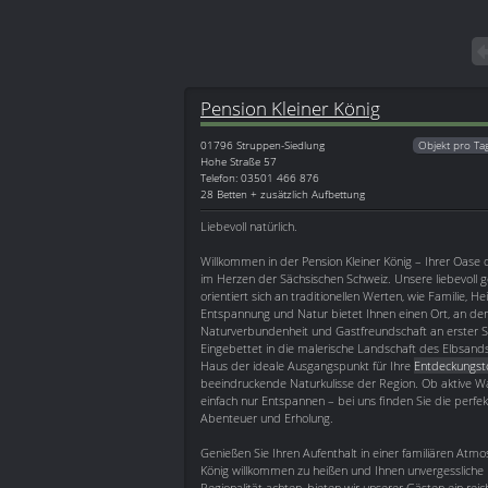
Pension Kleiner König
01796
Struppen-Siedlung
Objekt pro Ta
Hohe Straße 57
Telefon: 03501 466 876
28 Betten + zusätzlich Aufbettung
Liebevoll natürlich.
Willkommen in der Pension Kleiner König – Ihrer Oase
im Herzen der Sächsischen Schweiz. Unsere liebevoll g
orientiert sich an traditionellen Werten, wie Familie, H
Entspannung und Natur bietet Ihnen einen Ort, an de
Naturverbundenheit und Gastfreundschaft an erster St
Eingebettet in die malerische Landschaft des Elbsands
Haus der ideale Ausgangspunkt für Ihre
Entdeckungst
beeindruckende Naturkulisse der Region. Ob aktive 
einfach nur Entspannen – bei uns finden Sie die perfe
Abenteuer und Erholung.
Genießen Sie Ihren Aufenthalt in einer familiären Atmo
König willkommen zu heißen und Ihnen unvergessliche U
Regionalität achten, bieten wir unserer Gästen ein r