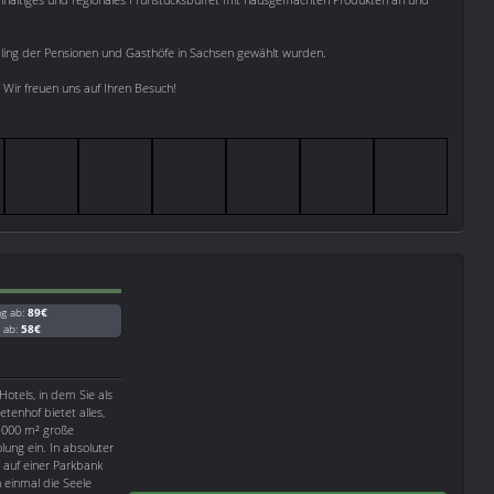
.
bling der Pensionen und Gasthöfe in Sachsen gewählt wurden.
 Wir freuen uns auf Ihren Besuch!
ag ab:
89€
g ab:
58€
otels, in dem Sie als
tenhof bietet alles,
.000 m² große
ung ein. In absoluter
 auf einer Parkbank
 einmal die Seele