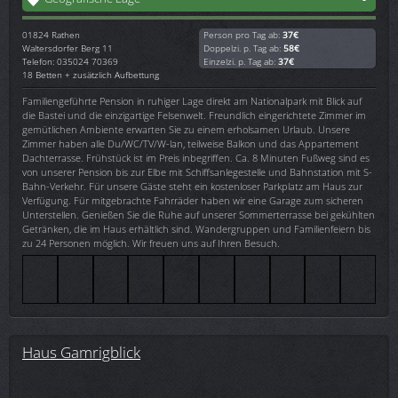
01824
Rathen
Person pro Tag ab:
37€
Waltersdorfer Berg 11
Doppelzi. p. Tag ab:
58€
Telefon: 035024 70369
Einzelzi. p. Tag ab:
37€
18 Betten + zusätzlich Aufbettung
Familiengeführte Pension in ruhiger Lage direkt am Nationalpark mit Blick auf
die Bastei und die einzigartige Felsenwelt. Freundlich eingerichtete Zimmer im
gemütlichen Ambiente erwarten Sie zu einem erholsamen Urlaub. Unsere
Zimmer haben alle Du/WC/TV/W-lan, teilweise Balkon und das Appartement
Dachterrasse. Frühstück ist im Preis inbegriffen. Ca. 8 Minuten Fußweg sind es
von unserer Pension bis zur Elbe mit Schiffsanlegestelle und Bahnstation mit S-
Bahn-Verkehr. Für unsere Gäste steht ein kostenloser Parkplatz am Haus zur
Verfügung. Für mitgebrachte Fahrräder haben wir eine Garage zum sicheren
Unterstellen. Genießen Sie die Ruhe auf unserer Sommerterrasse bei gekühlten
Getränken, die im Haus erhältlich sind. Wandergruppen und Familienfeiern bis
zu 24 Personen möglich. Wir freuen uns auf Ihren Besuch.
Haus Gamrigblick