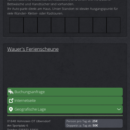
Bettwäsche und Handtücher sind vorhanden.
Ihr Auto parkt direkt am Haus. Unser Standort ist idealer Ausgangspunkt für
viele Wander- Kletter- oder Radtouren.
Wauer's Ferienscheune
Buchungsanfrage
Internetseite
Geografische Lage
01848
Hohnstein OT Ulbersdorf
Person pro Tag ab:
25€
Am Sportplatz 6
Doppelzi. p. Tag ab:
50€
Telefon: 035971 55931