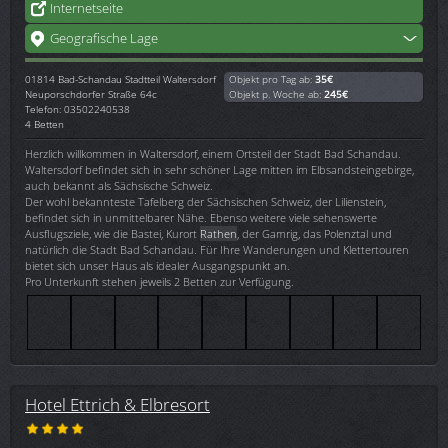
Internetseite
Geografische Lage
01814
Bad-Schandau Stadtteil Waltersdorf
Objekt pro Tag ab:
35€
Neuporschdorfer Straße 64c
Objekt p. Woche ab:
245€
Telefon: 03502240538
4 Betten
Herzlich willkommen in Waltersdorf, einem Ortsteil der Stadt Bad Schandau.
Waltersdorf befindet sich in sehr schöner Lage mitten im Elbsandsteingebirge,
auch bekannt als Sächsische Schweiz.
Der wohl bekannteste Tafelberg der Sächsischen Schweiz, der Lilienstein,
befindet sich in unmittelbarer Nähe. Ebenso weitere viele sehenswerte
Ausflugsziele, wie die Bastei, Kurort
Rathen
, der Gamrig, das Polenztal und
natürlich die Stadt Bad Schandau. Für Ihre Wanderungen und Klettertouren
bietet sich unser Haus als idealer Ausgangspunkt an.
Pro Unterkunft stehen jeweils 2 Betten zur Verfügung.
Hotel Ettrich & Elbresort