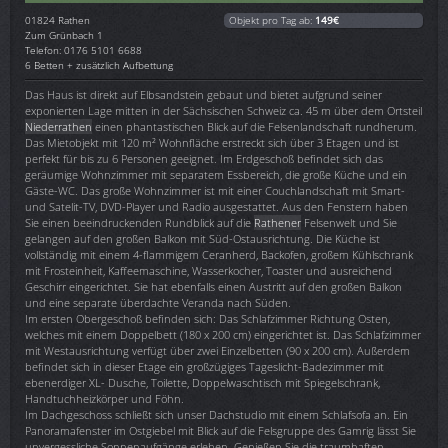
01824
Rathen
Objekt pro Tag ab:
149€
Zum Grünbach 1
Telefon: 0176 5101 6688
6 Betten + zusätzlich Aufbettung
Das Haus ist direkt auf Elbsandstein gebaut und bietet aufgrund seiner
exponierten Lage mitten in der Sächsischen Schweiz ca. 45 m über dem Ortsteil
Niederrathen
einen phantastischen Blick auf die Felsenlandschaft rundherum.
Das Mietobjekt mit 120 m² Wohnfläche erstreckt sich über 3 Etagen und ist
perfekt für bis zu 6 Personen geeignet. Im Erdgeschoß befindet sich das
geräumige Wohnzimmer mit separatem Essbereich, die große Küche und ein
Gäste-WC. Das große Wohnzimmer ist mit einer Couchlandschaft mit Smart-
und Satelit-TV, DVD-Player und Radio ausgestattet. Aus den Fenstern haben
Sie einen beeindruckenden Rundblick auf die
Rathener
Felsenwelt und Sie
gelangen auf den großen Balkon mit Süd-Ostausrichtung. Die Küche ist
vollständig mit einem 4-flammigem Ceranherd, Backofen, großem Kühlschrank
mit Frosteinheit, Kaffeemaschine, Wasserkocher, Toaster und ausreichend
Geschirr eingerichtet. Sie hat ebenfalls einen Austritt auf den großen Balkon
und eine separate überdachte Veranda nach Süden.
Im ersten Obergeschoß befinden sich: Das Schlafzimmer Richtung Osten,
welches mit einem Doppelbett (180 x 200 cm) eingerichtet ist. Das Schlafzimmer
mit Westausrichtung verfügt über zwei Einzelbetten (90 x 200 cm). Außerdem
befindet sich in dieser Etage ein großzügiges Tageslicht-Badezimmer mit
ebenerdiger XL- Dusche, Toilette, Doppelwaschtisch mit Spiegelschrank,
Handtuchheizkörper und Föhn.
Im Dachgeschoss schließt sich unser Dachstudio mit einem Schlafsofa an. Ein
Panoramafenster im Ostgiebel mit Blick auf die Felsgruppe des Gamrig lässt Sie
unvergessliche Sonnenaufgänge erleben. Genießen Sie die traumhaften