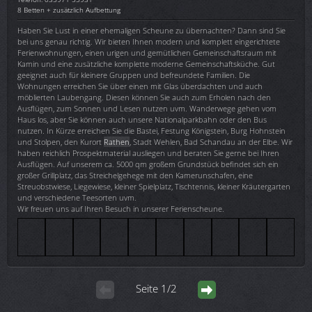
8 Betten + zusätzlich Aufbettung
Haben Sie Lust in einer ehemaligen Scheune zu übernachten? Dann sind Sie
bei uns genau richtig. Wir bieten Ihnen modern und komplett eingerichtete
Ferienwohnungen, einen urigen und gemütlichen Gemeinschaftsraum mit
Kamin und eine zusätzliche komplette moderne Gemeinschaftsküche. Gut
geeignet auch für kleinere Gruppen und befreundete Familien. Die
Wohnungen erreichen Sie über einen mit Glas überdachten und auch
möblierten Laubengang. Diesen können Sie auch zum Erholen nach den
Ausflügen, zum Sonnen und Lesen nutzen uvm. Wanderwege gehen vom
Haus los, aber Sie können auch unsere Nationalparkbahn oder den Bus
nutzen. In Kürze erreichen Sie die Bastei, Festung Königstein, Burg Hohnstein
und Stolpen, den Kurort
Rathen
, Stadt Wehlen, Bad Schandau an der Elbe. Wir
haben reichlich Prospektmaterial ausliegen und beraten Sie gerne bei Ihren
Ausflügen. Auf unserem ca. 5000 qm großem Grundstück befindet sich ein
großer Grillplatz, das Streichelgehege mit den Kamerunschafen, eine
Streuobstwiese, Liegewiese, kleiner Spielplatz, Tischtennis, kleiner Kräutergarten
und verschiedene Teesorten uvm.
Wir freuen uns auf Ihren Besuch in unserer Ferienscheune.
Seite 1/2