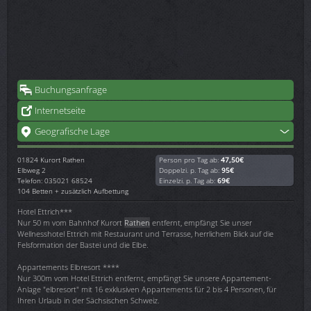
Buchungsanfrage
Internetseite
Geografische Lage
01824
Kurort Rathen
Person pro Tag ab:
47,50€
Elbweg 2
Doppelzi. p. Tag ab:
95€
Telefon: 035021 68524
Einzelzi. p. Tag ab:
69€
104 Betten + zusätzlich Aufbettung
Hotel Ettrich***
Nur 50 m vom Bahnhof Kurort
Rathen
entfernt, empfängt Sie unser
Wellnesshotel Ettrich mit Restaurant und Terrasse, herrlichem Blick auf die
Felsformation der Bastei und die Elbe.
Appartements Elbresort ****
Nur 300m vom Hotel Ettrich entfernt, empfängt Sie unsere Appartement-
Anlage "elbresort" mit 16 exklusiven Appartements für 2 bis 4 Personen, für
Ihren Urlaub in der Sächsischen Schweiz.