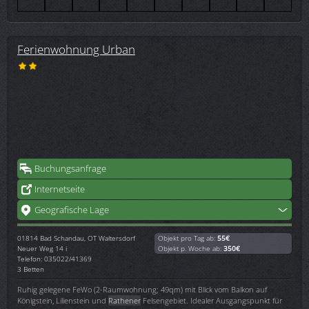
Ferienwohnung Urban
Buchungsanfrage
Internetseite
Geografische Lage
01814
Bad Schandau, OT Waltersdorf
Objekt pro Tag ab:
55€
Neuer Weg 14 i
Objekt p. Woche ab:
350€
Telefon: 035022/41369
3 Betten
Ruhig gelegene FeWo (2-Raumwohnung; 49qm) mit Blick vom Balkon auf
Königstein, Lilienstein und
Rathener
Felsengebiet. Idealer Ausgangspunkt für