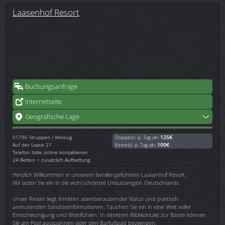
Laasenhof Resort
Buchungsanfrage
Internetseite
Geografische Lage
01796
Struppen / Weissig
Doppelzi. p. Tag ab:
125€
Auf der Laase 21
Einzelzi. p. Tag ab:
100€
Telefon: bitte online kontaktieren
24 Betten + zusätzlich Aufbettung
Herzlich Willkommen in unserem familiengeführten Laasenhof Resort.
Wir laden Sie ein in die wohl schönste Urlaubsregion Deutschlands.
Unser Resort liegt inmitten atemberaubender Natur und poetisch
anmutenden Sandsteinformationen. Tauchen Sie ein in eine Welt voller
Entschleunigung und Wohlfühlen. In direktem Blickkontakt zur Bastei können
Sie am Pool ausspannen oder den Barfußpad bezwingen.