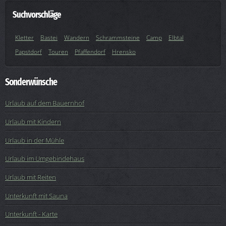
Suchvorschläge
Kletter
Bastei
Wandern
Schrammsteine
Camp
Elbtal
Papstdorf
Touren
Pfaffendorf
Hrensko
Sonderwünsche
Urlaub auf dem Bauernhof
Urlaub mit Kindern
Urlaub in der Mühle
Urlaub im Umgebindehaus
Urlaub mit Reiten
Unterkunft mit Sauna
Unterkunft - Karte