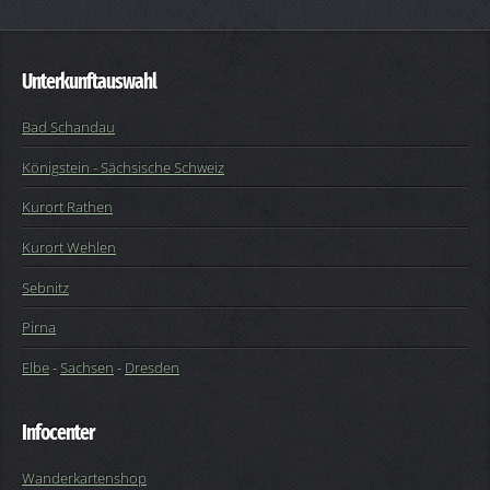
Unterkunftauswahl
Bad Schandau
Königstein - Sächsische Schweiz
Kurort Rathen
Kurort Wehlen
Sebnitz
Pirna
Elbe
-
Sachsen
-
Dresden
Infocenter
Wanderkartenshop