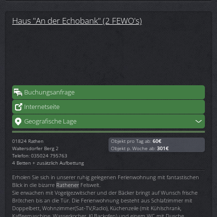
Haus "An der Echobank" (2 FEWO's)
Buchungsanfrage
Internetseite
Geografische Lage
01824
Rathen
Objekt pro Tag ab:
60€
Waltersdorfer Berg 2
Objekt p. Woche ab:
301€
Telefon: 035024 795763
4 Betten + zusätzlich Aufbettung
Erholen Sie sich in unserer ruhig gelegenen Ferienwohnung mit fantastischen
Blick in die bizarre
Rathener
Felswelt.
Sie erwachen mit Vogelgezwitscher und der Bäcker bringt auf Wunsch frische
Brötchen bis an die Tür. Die Ferienwohnung besteht aus Schlafzimmer mit
Doppelbett, Wohnzimmer(Sat-TV,Radio), Küchenzeile (mit Kühlschrank,
Kaffeemaschine, Wasserkocher, Kl.Backofen) und einem WC mit Dusche.