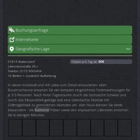
Buchungsanfrage
Internetseite
Geografische Lage
01814
Waltersdorf
Objekt pro Tag ab:
90€
Liliensteinstraße 39 c
Telefon: 0173 9065404
16 Betten + zusätzlich Aufbettung
In dieser mühevoll und mit Liebe zum Detail restaurierten alten
Bauernscheune erwarten Sie vier komplett eingerichtete Ferienwohnungen für
je 3-5 Personen. Nach Ihren Tagestouren durch die Sächsische Schweiz und
durch das Elbsandsteingebirge lädt eine überdachte Sitzecke mit
Grillmöglichkeit zu gemütlichen Abenden ein. Vom Haus können Sie direkt
loswandern - die
Rathener
Felsen sowie den imposanten Lilienstein erreichen
Sie in wenigen Minuten.