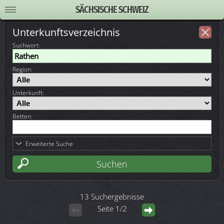
SÄCHSISCHE SCHWEIZ
Unterkunftsverzeichnis
Suchwort
:
Region:
Unterkunft:
Betten:
Erweiterte Suche
13 Suchergebnisse
Seite 1/2