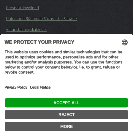
Prospektdownload
Unterkunft Böhmisch Sächsische Schweiz
Veranstaltungskalender
Kontakt
Impressum
Buchungsanfrage
Mail an die Redaktion
"In den Wäldern sind Dinge, über die nachzudenken man jahrelang
im Moos liegen könnte." (Franz Kafka)
© 2026 Ottmar Vetter,
Elbsandsteingebirge Verlag
- Alle Rechte vorbehalten.
Datenschutzeinstellungen