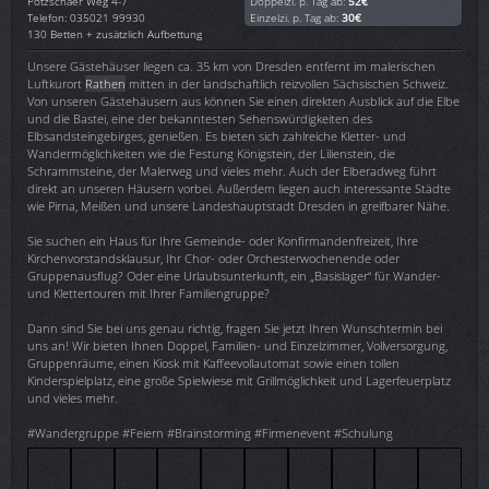
Pötzschaer Weg 4-7
Doppelzi. p. Tag ab:
52€
Telefon: 035021 99930
Einzelzi. p. Tag ab:
30€
130 Betten + zusätzlich Aufbettung
Unsere Gästehäuser liegen ca. 35 km von Dresden entfernt im malerischen
Luftkurort
Rathen
mitten in der landschaftlich reizvollen Sächsischen Schweiz.
Von unseren Gästehäusern aus können Sie einen direkten Ausblick auf die Elbe
und die Bastei, eine der bekanntesten Sehenswürdigkeiten des
Elbsandsteingebirges, genießen. Es bieten sich zahlreiche Kletter- und
Wandermöglichkeiten wie die Festung Königstein, der Lilienstein, die
Schrammsteine, der Malerweg und vieles mehr. Auch der Elberadweg führt
direkt an unseren Häusern vorbei. Außerdem liegen auch interessante Städte
wie Pirna, Meißen und unsere Landeshauptstadt Dresden in greifbarer Nähe.
Sie suchen ein Haus für Ihre Gemeinde- oder Konfirmandenfreizeit, Ihre
Kirchenvorstandsklausur, Ihr Chor- oder Orchesterwochenende oder
Gruppenausflug? Oder eine Urlaubsunterkunft, ein „Basislager“ für Wander-
und Klettertouren mit Ihrer Familiengruppe?
Dann sind Sie bei uns genau richtig, fragen Sie jetzt Ihren Wunschtermin bei
uns an! Wir bieten Ihnen Doppel, Familien- und Einzelzimmer, Vollversorgung,
Gruppenräume, einen Kiosk mit Kaffeevollautomat sowie einen tollen
Kinderspielplatz, eine große Spielwiese mit Grillmöglichkeit und Lagerfeuerplatz
und vieles mehr.
#Wandergruppe #Feiern #Brainstorming #Firmenevent #Schulung