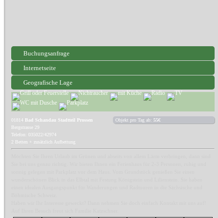
Buchungsanfrage
Internetseite
Geografische Lage
01814
Bad Schandau Stadtteil Prossen
Objekt pro Tag ab:
55€
Bergstrasse 29
Telefon: 035022/42974
2 Betten + zusätzlich Aufbettung
Möchten Sie Ihren Urlaub im Grünen und abseits von allem Lärm verbringen, dann sind
Sie bei uns genau richtig. Wir bieten Ihnen ein Ferienhaus für 2-3 Personen, ruhig und
sonnig gelegen mit Parkplatz vor dem Haus. Vom Grundstück genießen Sie einen
wunderschönen Blick in das Elbtal mit Festung Königstein und Lilienstein. Sie haben
einen idealen Ausgangspunkt für Wanderungen und Radtouren in die Sächsische und
Böhmische Schweiz.
Haben wir Ihr Interesse geweckt? Dann nehmen Sie doch einfach Kontakt mit uns auf!
Auf Ihren Besuch freut sich Familie Katzschner.