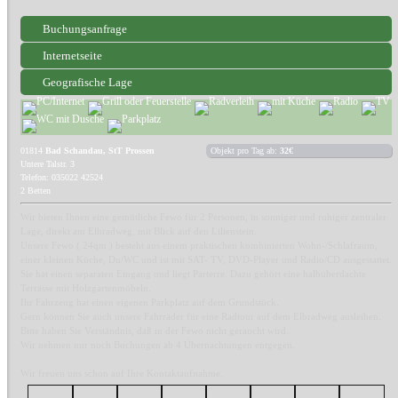
Buchungsanfrage
Internetseite
Geografische Lage
01814
Bad Schandau, StT Prossen
Objekt pro Tag ab:
32€
Untere Talstr. 3
Telefon: 035022 42524
2 Betten
Wir bieten Ihnen eine gemütliche Fewo für 2 Personen, in sonniger und ruhiger zentraler
Lage, direkt am Elbradweg, mit Blick auf den Lilienstein.
Unsere Fewo ( 24qm ) besteht aus einem praktischen kombinierten Wohn-/Schlafraum,
einer kleinen Küche, Du/WC und ist mit SAT- TV, DVD-Player und Radio/CD ausgestattet.
Sie hat einen separaten Eingang und liegt Parterre. Dazu gehört eine halbüberdachte
Terrasse mit Holzgartenmöbeln.
Ihr Fahrzeug hat einen eigenen Parkplatz auf dem Grundstück.
Gern können Sie auch unsere Fahrräder für eine Radtour auf dem Elbradweg ausleihen.
Bitte haben Sie Verständnis, daß in der Fewo nicht geraucht wird.
Wir nehmen nur noch Buchungen ab 4 Übernachtungen entgegen.
Wir freuen uns schon auf Ihre Kontaktaufnahme.