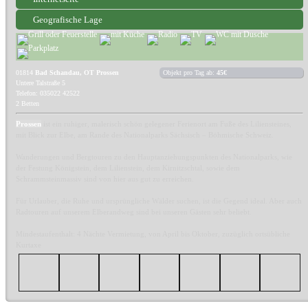
Geografische Lage
01814
Bad Schandau, OT Prossen
Objekt pro Tag ab:
45€
Untere Talstraße 5
Telefon: 035022 42522
2 Betten
Prossen
ist ein ruhiger, malerisch schön gelegener Ferienort am Fuße des Liliensteines,
mit Blick zur Elbe, am Rande des Nationalparks Sächsisch – Böhmische Schweiz.
Wanderungen und Bergtouren zu den Hauptanziehungspunkten des Nationalparks, wie
der Festung Königstein, dem Lilienstein, dem Kirnitzschtal, sowie dem
Schrammsteinmassiv sind von hier aus gut zu erreichen.
Für Urlauber, die Ruhe und ursprüngliche Wälder suchen, ist die Gegend ideal. Aber auch
Radtouren auf unserem Elberandweg sind bei unseren Gästen sehr beliebt.
Mindestaufenthalt: 4 Nächte Vermietung, von April bis Oktober, zuzüglich ortsübliche
Kurtaxe