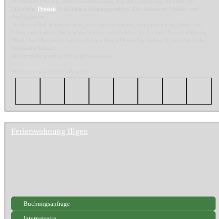
Sächsischen Schweiz. Unsere Ferienwohnung liegt am Elberadweg, am Fuße des
Lilienstein.
Prossen
ist ein idealer Ausgangspunkt zu allen bekannten Wander- und
Ausflugszielen.
Der Kurort Bad Schandau ist ca. 3km von uns entfernt. Genießen Sie die Natur- und
Felsenlandschaft der Sächsischen Schweiz, oder erleben Sie bei einer Dampferfahrt das
Elbtal. Der Elberadweg bietet auch viele Möglichkeiten für Radtouren, auch bis in die
Böhmische Schweiz.
Die Vermietung erfolgt für April bis Oktober.
Wir freuen uns auf Ihren Besuch!
Ferienwohnung Illgen
Buchungsanfrage
Internetseite