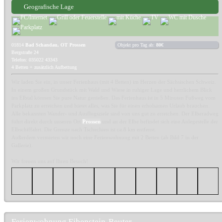
Geografische Lage
01814
Bad Schandau, OT Prossen
Objekt pro Tag ab:
80€
Bergstraße 24
Telefon: 035022 43343
4 Betten + zusätzlich Aufbettung
Wir laden Sie ein, in unser Ferienhaus (mit 4 Betten) im Herzen der Sächsischen Schweiz.
In einem großen Grundstück mit Wald und Wiese in ruhiger Lage und herrlichem Blick
ins Elbtal können Sie pure Natur genießen. Das Ferienhaus ist in 5 Minuten Fußweg vom
Parkplatz zu erreichen und bietet alles, was Sie für einen erholsamen Urlaub brauchen.
Alle bekannten Wander- und Ausflugsziele sind von uns gut zu erreichen. Der Elberadweg
führt direkt durch unseren Ort
Prossen
und an der Elbe befindet sich eine Anlegestelle der
Elbschiffahrt. Die Grenze nach Tschechien ist ca.8 km entfernt.
Außerdem vermieten wir noch eine Ferienwohnung mit 2 Betten (ab Bild 7 in der
Gallerie).
Wir freuen uns auf Ihren Besuch!
Ferienwohnung Eibenstein-Reuter