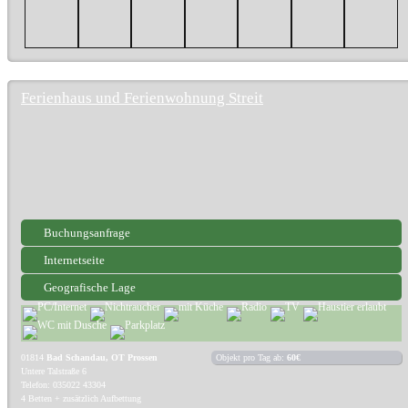
Ferienhaus und Ferienwohnung Streit
Buchungsanfrage
Internetseite
Geografische Lage
01814
Bad Schandau, OT Prossen
Objekt pro Tag ab:
60€
Untere Talstraße 6
Telefon: 035022 43304
4 Betten + zusätzlich Aufbettung