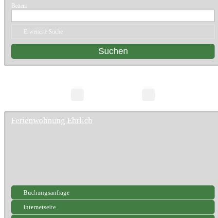
Betten:
Erweiterte Suche
10 Suchergebnisse
Seite 1/1
Ferienwohnung Ehrlich
Buchungsanfrage
Internetseite