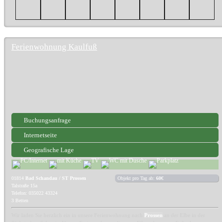
Ferienwohnung Kaulfuß
Buchungsanfrage
Internetseite
Geografische Lage
01814
Bad Schandau / ST Prossen
Objekt pro Tag ab:
60€
Talstraße 15a
Telefon: 035022 43324
3 Betten
Wir laden Sie herzlich ein in unsere Ferienwohnung nach
Prossen
an der Elbe in der