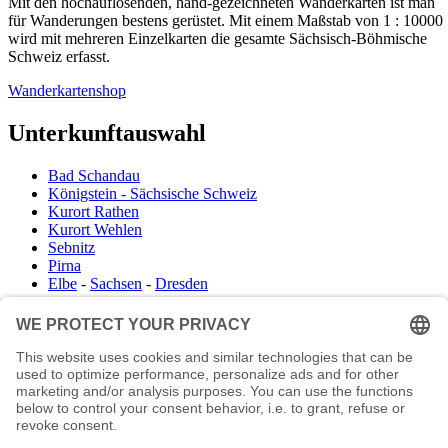
Mit den hochauflösenden, hand-gezeichneten Wanderkarten ist man
für Wanderungen bestens gerüstet. Mit einem Maßstab von 1 : 10000
wird mit mehreren Einzelkarten die gesamte Sächsisch-Böhmische
Schweiz erfasst.
Wanderkartenshop
Unterkunftauswahl
Bad Schandau
Königstein - Sächsische Schweiz
Kurort Rathen
Kurort Wehlen
Sebnitz
Pirna
Elbe
-
Sachsen
-
Dresden
Infocenter
Wanderkartenshop
Prospektdownload
Unterkunft Böhmisch Sächsische Schweiz
Veranstaltungskalender