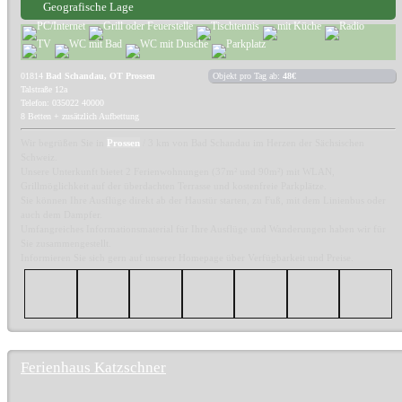
Geografische Lage
01814
Bad Schandau, OT Prossen
Objekt pro Tag ab:
48€
Talstraße 12a
Telefon: 035022 40000
8 Betten + zusätzlich Aufbettung
Wir begrüßen Sie in
Prossen
/ 3 km von Bad Schandau im Herzen der Sächsischen
Schweiz.
Unsere Unterkunft bietet 2 Ferienwohnungen (37m² und 90m²) mit WLAN,
Grillmöglichkeit auf der überdachten Terrasse und kostenfreie Parkplätze.
Sie können Ihre Ausflüge direkt ab der Haustür starten, zu Fuß, mit dem Linienbus oder
auch dem Dampfer.
Umfangreiches Informationsmaterial für Ihre Ausflüge und Wanderungen haben wir für
Sie zusammengestellt.
Informieren Sie sich gern auf unserer Homepage über Verfügbarkeit und Preise.
Ferienhaus Katzschner