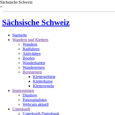
Sächsische Schweiz
=
Sächsische Schweiz
Startseite
Wandern und Klettern
Wandern
Radfahren
Aktivitäten
Boofen
Wanderkarten
Wanderreisen
Bergsteigen
Klettergebiete
Kletterkurse
Kletterregeln
Impressionen
Diashow
Panoramafotos
Webcam aktuell
Unterkunft
Unterkunft-Datenbank