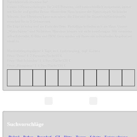
Naturlehrpfade erwarten Sie!
Unsere 3 Ferienwohnungen für 2/4/6 Personen, sind unterschiedlich ausgestattet, immer
mit Küche und großen Betten. Hinter dem Haus beginnt der Nationalpark Sächsische
Schweiz, den Elbradweg kann man sehen, die Elbe und die Dampfschiffanlegestelle
erreichen Sie in 5 Gehminuten.
Die Lage ist ruhig und am Ende des Ortes. Parkplätze befinden sich am Haus. Unsere
„Wunschgäste“ sind Nichtrauer. Haustiere können wir nicht unterbringen. Wir vermieten
selbst Fahrräder, E-Bike und PKW. Gern senden wir Ihnen ein individuelles Angebot per
email zu.
Mindestbelegungsdauer 4 Tage, incl. Endreinigung, zzgl. Kurtaxe
Fewo “Pirna“ f. 2 Personen/Nacht 60 €
Fewo “Bad Schandau“ f. 4 Pers./Nacht 120 €
Fewo „Königstein“ f. 6 Pers./Nacht 150 €
Seite 1/1
Suchvorschläge