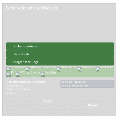
Ferienwohnungen Mischner
Buchungsanfrage
Internetseite
Geografische Lage
01814
Bad Schandau, OT Prossen
Objekt pro Tag ab:
60€
Gründelweg 12
Objekt p. Woche ab:
350€
Telefon: 035022-43307
12 Betten
Am Fuße des Liliensteins liegt
Prossen
. Ein hübscher Ort, direkt an der Elbe gelegen, mit
Bus-und Dampfschiffverbindung, jedoch ohne Durchgangsverkehr.
Prossen
ist
Ausgangspunkt zum Wandern, angeln, joggen, GeoCaching, Rad fahren, und
"Autowandern" oder auch für Foto-Touren. Gut markierte Wanderwege oder