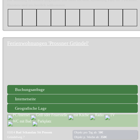
Haustiere sind uns herzlich willkommen.
Ferienwohnungen 'Prossner Gründel'
Buchungsanfrage
Internetseite
Geografische Lage
01814
Bad Schandau Stt Prossen
Objekt pro Tag ab:
50€
Gründelweg 7
Objekt p. Woche ab:
350€