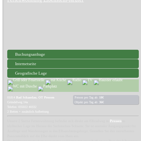
Buchungsanfrage
Internetseite
Geografische Lage
01814
Bad Schandau, OT Prossen
Person pro Tag ab:
18€
Gründelweg 14a
Objekt pro Tag ab:
36€
Telefon: 035022 40332
2 Betten + zusätzlich Aufbettung
Unsere 2 Sterne Ferienwohnung befindet sich direkt am Elbradweg in
Prossen
in
idyllischer Lage im Herzen der Sächsischen Schweiz. Sie ist zentraler Ausgangspunkt für
Ausflüge und Wanderungen in das Elbsandsteingebirge. Genießen Sie den unverbauten
Panoramablick auf die Elbe direkt vom Haus aus.
Die Wohnung ist modern ausgestattet und bietet mit einer Aufbettung Platz für 3 Personen.