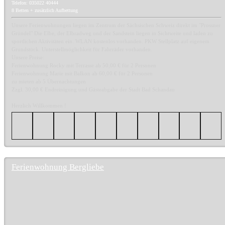
Telefon: 035022 40444
8 Betten + zusätzlich Aufbettung
Unsere Ferienwohnungen liegen im Zentrum der Sächsischen Schweiz direkt im "Prossner
Gründel" Die Elbe, der Elbradweg und der Sandstein liegen in Sichtweite und laden zu
sportlichen Aktivitäten ein. WLAN kostenlos vorhanden. PKW Stellplatz auf eigenem
Grundstück. Unterstellmöglichkeit für Fahrräder vorhanden.
Unsere Preise:
Ferienwohnung Rocky mit Terrasse ab 50,00 € für 2 Personen
Ferienwohnung Marie mit Balkon ab 60,00 € für 2 Personen
zu mieten ab 5 Übernachtungen
Zzgl. 30,00 € Endreinigung und Gästeabgabe der Stadt Bad Schandau
Herzlich Willkommen !
Ferienwohnung Bergliebe