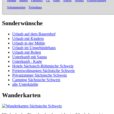
Bielatal
Rathen
Papstdorf
CZ
Hütte
Touren
Sebnitz
Ferienwohnung
Schrammsteine
Ferienhaus
Sonderwünsche
Urlaub auf dem Bauernhof
Urlaub mit Kindern
Urlaub in der Mühle
Urlaub im Umgebindehaus
Urlaub mit Reiten
Unterkunft mit Sauna
Unterkunft - Karte
Hotels Sächsisch-Böhmische Schweiz
Ferienwohnungen Sächsische Schweiz
Privatzimmer Sächsische Schweiz
Camping Sächsische Schweiz
alle Unterkünfte
Wanderkarten