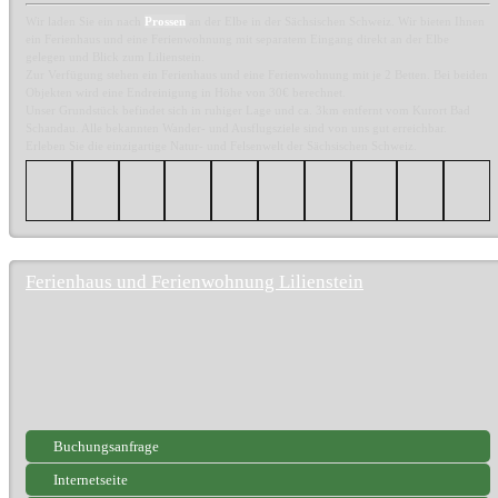
Wir laden Sie ein nach
Prossen
an der Elbe in der Sächsischen Schweiz. Wir bieten Ihnen
ein Ferienhaus und eine Ferienwohnung mit separatem Eingang direkt an der Elbe
gelegen und Blick zum Lilienstein.
Zur Verfügung stehen ein Ferienhaus und eine Ferienwohnung mit je 2 Betten. Bei beiden
Objekten wird eine Endreinigung in Höhe von 30€ berechnet.
Unser Grundstück befindet sich in ruhiger Lage und ca. 3km entfernt vom Kurort Bad
Schandau. Alle bekannten Wander- und Ausflugsziele sind von uns gut erreichbar.
Erleben Sie die einzigartige Natur- und Felsenwelt der Sächsischen Schweiz.
Ferienhaus und Ferienwohnung Lilienstein
Buchungsanfrage
Internetseite