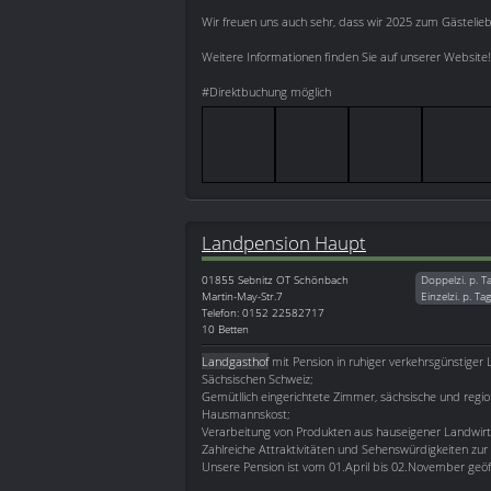
Wir freuen uns auch sehr, dass wir 2025 zum Gästelie
Weitere Informationen finden Sie auf unserer Website!
#Direktbuchung möglich
Landpension Haupt
01855
Sebnitz OT Schönbach
Doppelzi. p. T
Martin-May-Str.7
Einzelzi. p. Ta
Telefon: 0152 22582717
10 Betten
Landgasthof
mit Pension in ruhiger verkehrsgünstige
Sächsischen Schweiz;
Gemütllich eingerichtete Zimmer, sächsische und regio
Hausmannskost;
Verarbeitung von Produkten aus hauseigener Landwirt
Zahlreiche Attraktivitäten und Sehenswürdigkeiten zur
Unsere Pension ist vom 01.April bis 02.November geöf