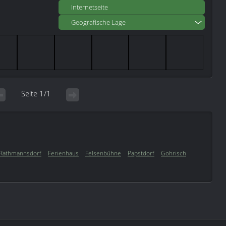
Internetseite
Geografische Lage
Seite 1/1
Rathmannsdorf
Ferienhaus
Felsenbühne
Papstdorf
Gohrisch