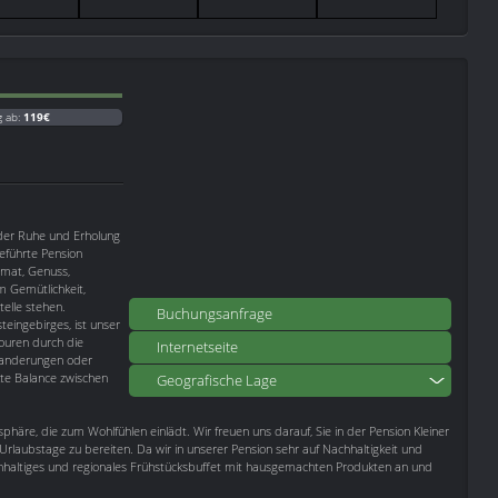
g ab:
119€
 der Ruhe und Erholung
eführte Pension
eimat, Genuss,
m Gemütlichkeit,
elle stehen.
Buchungsanfrage
teingebirges, ist unser
ouren durch die
Internetseite
Wanderungen oder
kte Balance zwischen
Geografische Lage
sphäre, die zum Wohlfühlen einlädt. Wir freuen uns darauf, Sie in der Pension Kleiner
rlaubstage zu bereiten. Da wir in unserer Pension sehr auf Nachhaltigkeit und
eichhaltiges und regionales Frühstücksbuffet mit hausgemachten Produkten an und
.