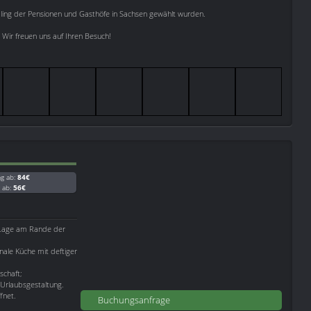
bling der Pensionen und Gasthöfe in Sachsen gewählt wurden.
 Wir freuen uns auf Ihren Besuch!
ag ab:
84€
g ab:
56€
r Lage am Rande der
nale Küche mit deftiger
schaft;
 Urlaubsgestaltung.
fnet.
Buchungsanfrage