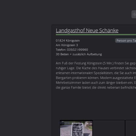
Landgasthof Neue Schänke
01824
Königstein
Person pro Ta
Am Königstein 3
Telefon: 035021/99960
30 Betten + zusätzlich Aufbettung
Am Fuß der Festung Königstein (5 Min.) finden Sie gepf
ruhiger Lage. Die Küche des Hauses verbindet sächsis
erlesenen internationalen Spezialitäten, die Sie auch
Biergarten probieren können. Modern ausgestattete Ei
Mehrbettzimmer laden auch zum länger bleiben ein. E
die ganze Familie bietet die direkt nebenan befindlich