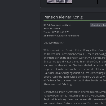
Pension Kleiner König
01796
Struppen-Siedlung
Objekt pro Ta
Hohe Straße 57
Telefon: 03501 466 876
28 Betten + zusätzlich Aufbettung
Liebevoll natürlich.
Willkommen in der Pension Kleiner König – Ihrer Oase
im Herzen der Sächsischen Schweiz. Unsere liebevoll g
orientiert sich an traditionellen Werten, wie Familie, H
Entspannung und Natur bietet Ihnen einen Ort, an de
Naturverbundenheit und Gastfreundschaft an erster St
Eingebettet in die malerische Landschaft des Elbsands
Haus der ideale Ausgangspunkt für Ihre Entdeckungst
beeindruckende Naturkulisse der Region. Ob aktive 
einfach nur Entspannen – bei uns finden Sie die perfe
Abenteuer und Erholung.
Genießen Sie Ihren Aufenthalt in einer familiären Atmo
König willkommen zu heißen und Ihnen unvergessliche U
Regionalität achten, bieten wir unserer Gästen ein r
sind somit stolze Partner des Vereins "Gutes von Hier"