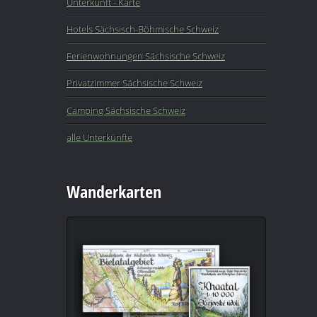
Unterkunft - Karte
Hotels Sächsisch-Böhmische Schweiz
Ferienwohnungen Sächsische Schweiz
Privatzimmer Sächsische Schweiz
Camping Sächsische Schweiz
alle Unterkünfte
Wanderkarten