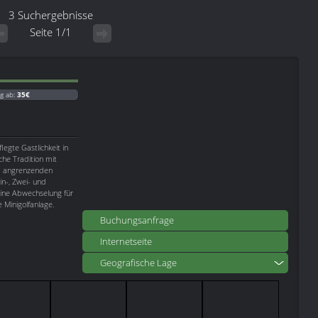
3 Suchergebnisse
Seite 1/1
g ab:
35€
legte Gastlichkeit in
che Tradition mit
 im angrenzenden
n-, Zwei- und
ine Abwechselung für
e Minigolfanlage.
Buchungsanfrage
Internetseite
Geografische Lage