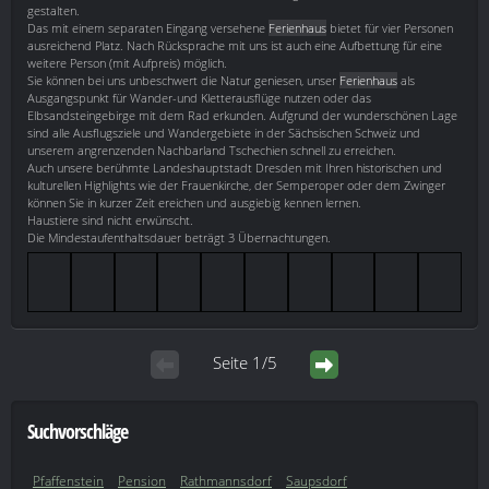
gestalten.
Das mit einem separaten Eingang versehene
Ferienhaus
bietet für vier Personen
ausreichend Platz. Nach Rücksprache mit uns ist auch eine Aufbettung für eine
weitere Person (mit Aufpreis) möglich.
Sie können bei uns unbeschwert die Natur geniesen, unser
Ferienhaus
als
Ausgangspunkt für Wander-und Kletterausflüge nutzen oder das
Elbsandsteingebirge mit dem Rad erkunden. Aufgrund der wunderschönen Lage
sind alle Ausflugsziele und Wandergebiete in der Sächsischen Schweiz und
unserem angrenzenden Nachbarland Tschechien schnell zu erreichen.
Auch unsere berühmte Landeshauptstadt Dresden mit Ihren historischen und
kulturellen Highlights wie der Frauenkirche, der Semperoper oder dem Zwinger
können Sie in kurzer Zeit ereichen und ausgiebig kennen lernen.
Haustiere sind nicht erwünscht.
Die Mindestaufenthaltsdauer beträgt 3 Übernachtungen.
Seite 1/5
Suchvorschläge
Pfaffenstein
Pension
Rathmannsdorf
Saupsdorf