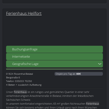
Ferienhaus Heilfort
Buchungsanfrage
Internetseite
Geografische Lage
01824
Rosenthal-Bielatal
Objekt pro Tag ab:
60€
Bergstraße 6
Telefon: 035033 70250
4 Betten + zusätzlich Aufbettung
Unser
Ferienhaus
ist ein ruhiges und gemütliches Quartier in einer sehr
verkehrsberuhigten Anwohnerstraße in Bielatal, inmitten der linkselbischen
Sächsischen Schweiz.
In unserem komfortabel eingerichteten, 65 m² großen Nichtraucher-
Ferienhaus
können Sie sich bestens erholen und Ihren Urlaub ganz nach Ihren Wünschen