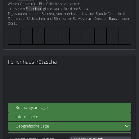
Wiesen-Grundstück. Eine Grillecke ist vorhanden.
In unserem
Ferienhaus
gibt es auch eine kleine Sauna.
Tagestouren mit dem Fahrzeug von einer halben bis einer Stunde führen in die
Zentren der Sächsischen- und Böhmischen Schweiz, nach Dresden, Bautzen oder
Görlitz.
Ferienhaus Pötzscha
Buchungsanfrage
Internetseite
Geografische Lage
01829
Stadt Wehlen OT Pötzscha
Objekt pro Tag ab:
45€