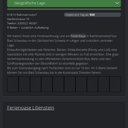
Geografische Lage
01814
Rathmannsdorf
Objekt pro Tag ab:
90€
Gartenstrasse 10
Telefon: 035022 40281
9 Betten + zusätzlich Aufbettung
Wir bieten Ihnen eine Ferienwohnung und ein
Ferienhaus
in Rathmannsdorf bei
Bad Schandau in der Sächsischen Schweiz in ruhiger und trotzdem zentraler
Lage.
Einkaufsmöglichkeiten wie Fleischer, Bäcker, Einkaufsmarkt (Penny und Lidl), eine
Gaststätte ind eine Pizzeria sind in wenigen Minuten zu Fuß erreichbar. Eine gute
Verkehrsanbindung zu den öffentlichen Verkehrsmitteln Bus, Bahn und den
Schiffsanlegestellen der Elbschiffahrt ist ebenfalls gegeben.
Bis zum Grenzübergang nach Tschechien sind es nur 10 km. Im S-Bahn-Verkehr
können Sie von Bad Schandau bis in die Kunststadt Dresden fahren.
Ferienoase Lilienstein