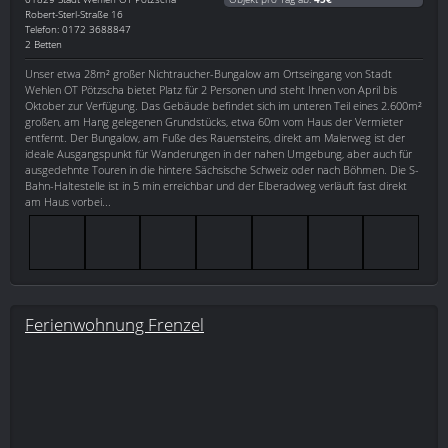
Robert-Sterl-Straße 16
Telefon: 0172 3688847
2 Betten
Unser etwa 28m² großer Nichtraucher-Bungalow am Ortseingang von Stadt
Wehlen OT Pötzscha bietet Platz für 2 Personen und steht Ihnen von April bis
Oktober zur Verfügung. Das Gebäude befindet sich im unteren Teil eines 2.600m²
großen, am Hang gelegenen Grundstücks, etwa 60m vom Haus der Vermieter
entfernt. Der Bungalow, am Fuße des Rauensteins, direkt am Malerweg ist der
ideale Ausgangspunkt für Wanderungen in der nahen Umgebung, aber auch für
ausgedehnte Touren in die hintere Sächsische Schweiz oder nach Böhmen. Die S-
Bahn-Haltestelle ist in 5 min erreichbar und der Elberadweg verläuft fast direkt
am Haus vorbei...
Ferienwohnung Frenzel