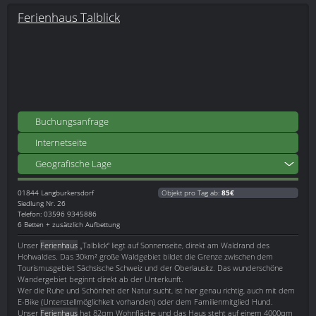
Ferienhaus Talblick
Buchungsanfrage
Internetseite
Geografische Lage
01844
Langburkersdorf
Objekt pro Tag ab:
85€
Siedlung Nr. 26
Telefon: 03596 9345886
6 Betten + zusätzlich Aufbettung
Unser
Ferienhaus
„Talblick“ liegt auf Sonnenseite, direkt am Waldrand des
Hohwaldes. Das 30km² große Waldgebiet bildet die Grenze zwischen dem
Tourismusgebiet Sächsische Schweiz und der Oberlausitz. Das wunderschöne
Wandergebiet beginnt direkt ab der Unterkunft.
Wer die Ruhe und Schönheit der Natur sucht, ist hier genau richtig, auch mit dem
E-Bike (Unterstellmöglichkeit vorhanden) oder dem Familienmitglied Hund.
Unser
Ferienhaus
hat 82qm Wohnfläche und das Haus steht auf einem 4000qm