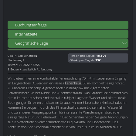
Buchungsanfrage
Internetseite
Geografische Lage
01814
Bad Schandau
Person pro Tag ab:
16,50€
Niederweg 1
Objekt pro Tag ab:
33€
Telefon: 035022 43255
8 Betten + zusätzlich Aufbettung
Wir bieten Ihnen eine komfortable Ferienwohnung 70 m² mit separatem Eingang
im Erdgeschoss. Außerdem ein kleines
Ferienhaus
, 36 m² komplett eingerichtet.
Zu unserem Ferienobjekt gehört noch ein Bungalow mit 2 getrennten
Schlafzimmern, kleiner Küche und Aufenthaltsraum. Das Grundstück befindet sich
direkt im romantischen Kirnitzschtal in ruhiger Lage am Wasser und bietet ideale
Bedingungen für einen erholsamen Urlaub. Mit der historischen Kirnitzschtalbahn
kommen Sie bequem durch das Kirnitzschtal bis zum Lichtenhainer Wasserfall
und zu anderen Ausgangspunkten für interessante Wanderungen durch die
einzigartige Natur und Felsenwelt. In Bad Schandau haben Sie gute Anbindungen
zu allen öffentlichen Verkehrsmitteln wie Bus, S-Bahn und Elbschiffahrt. Das
Zentrum von Bad Schandau erreichen Sie von uns aus in ca.15 Minuten zu Fuß.