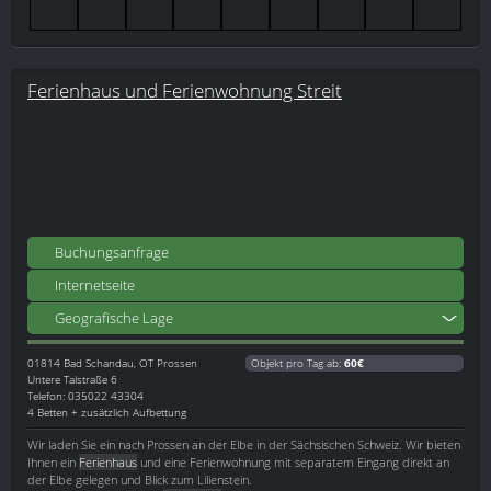
Ferienhaus und Ferienwohnung Streit
Buchungsanfrage
Internetseite
Geografische Lage
01814
Bad Schandau, OT Prossen
Objekt pro Tag ab:
60€
Untere Talstraße 6
Telefon: 035022 43304
4 Betten + zusätzlich Aufbettung
Wir laden Sie ein nach Prossen an der Elbe in der Sächsischen Schweiz. Wir bieten
Ihnen ein
Ferienhaus
und eine Ferienwohnung mit separatem Eingang direkt an
der Elbe gelegen und Blick zum Lilienstein.