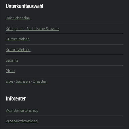
Unterkunftauswahl
Bad Schandau
Königstein - Sächsische Schweiz
Kurort Rathen
Kurort Wehlen
Sebnitz
Pirna
Elbe
-
Sachsen
-
Dresden
Infocenter
Wanderkartenshop
Prospektdownload