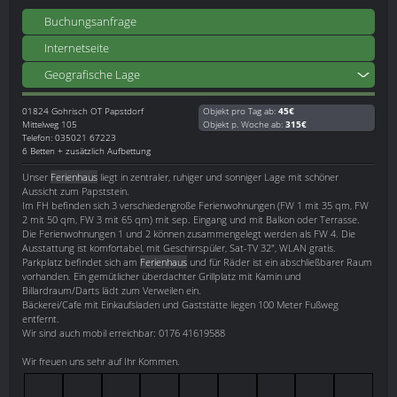
Buchungsanfrage
Internetseite
Geografische Lage
01824
Gohrisch OT Papstdorf
Objekt pro Tag ab:
45€
Mittelweg 105
Objekt p. Woche ab:
315€
Telefon: 035021 67223
6 Betten + zusätzlich Aufbettung
Unser
Ferienhaus
liegt in zentraler, ruhiger und sonniger Lage mit schöner
Aussicht zum Papststein.
Im FH befinden sich 3 verschiedengroße Ferienwohnungen (FW 1 mit 35 qm, FW
2 mit 50 qm, FW 3 mit 65 qm) mit sep. Eingang und mit Balkon oder Terrasse.
Die Ferienwohnungen 1 und 2 können zusammengelegt werden als FW 4. Die
Ausstattung ist komfortabel, mit Geschirrspüler, Sat-TV 32", WLAN gratis.
Parkplatz befindet sich am
Ferienhaus
und für Räder ist ein abschließbarer Raum
vorhanden. Ein gemütlicher überdachter Grillplatz mit Kamin und
Billardraum/Darts lädt zum Verweilen ein.
Bäckerei/Cafe mit Einkaufsladen und Gaststätte liegen 100 Meter Fußweg
entfernt.
Wir sind auch mobil erreichbar: 0176 41619588
Wir freuen uns sehr auf Ihr Kommen.