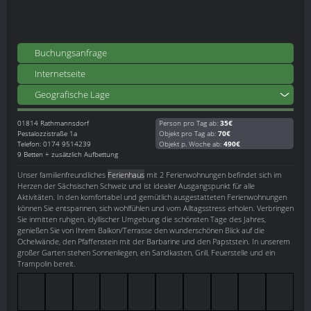
Buchungsanfrage
Internetseite
Geografische Lage
01814
Rathmannsdorf
Person pro Tag ab:
35€
Pestalozzistraße 1a
Objekt pro Tag ab:
70€
Telefon: 0174 9514239
Objekt p. Woche ab:
490€
9 Betten + zusätzlich Aufbettung
Unser familienfreundliches
Ferienhaus
mit 2 Ferienwohnungen befindet sich im
Herzen der Sächsischen Schweiz und ist idealer Ausgangspunkt für alle
Aktivitäten. In den komfortabel und gemütlich ausgestatteten Ferienwohnungen
können Sie entspannen, sich wohlfühlen und vom Alltagsstress erholen. Verbringen
Sie inmitten ruhigen, idyllischer Umgebung die schönsten Tage des Jahres,
genießen Sie von Ihrem Balkon/Terrasse den wunderschönen Blick auf die
Ochelwände, den Pfaffenstein mit der Barbarine und den Papststein. In unserem
großer Garten stehen Sonnenliegen, ein Sandkasten, Grill, Feuerstelle und ein
Trampolin bereit.