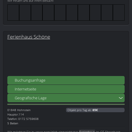
Wir freuen uns auf Ihren Besuch!
Ferienhaus Schöne
Buchungsanfrage
Internetseite
Geografische Lage
01848
Hohnstein
Objekt pro Tag ab:
65€
Hauptsr.114
Telefon: 0172 5759608
5 Betten
Wir möchten Sie in unser gemütlich eingerichtetes
Ferienhaus
im OT Ehrenberg