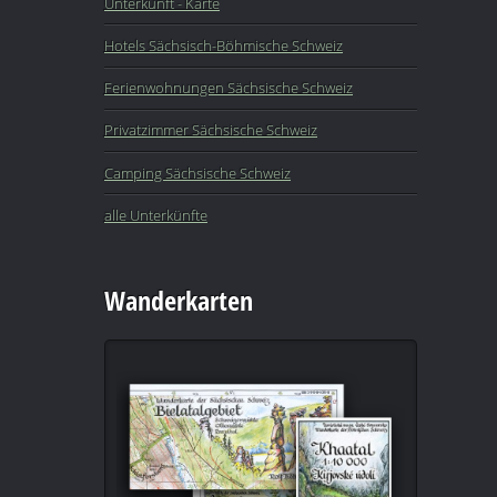
Unterkunft - Karte
Hotels Sächsisch-Böhmische Schweiz
Ferienwohnungen Sächsische Schweiz
Privatzimmer Sächsische Schweiz
Camping Sächsische Schweiz
alle Unterkünfte
Wanderkarten