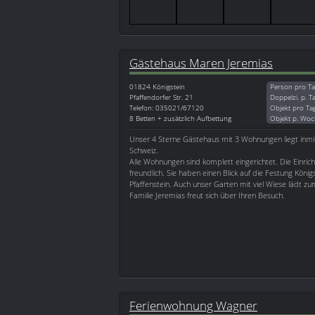
Gästehaus Maren Jeremias
01824
Königstein
Person pro Ta
Pfaffendorfer Str. 21
Doppelzi. p. T
Telefon: 035021/67120
Objekt pro Ta
8 Betten + zusätzlich Aufbettung
Objekt p. Woc
Unser 4 Sterne Gästehaus mit 3 Wohnungen liegt inmi
Schweiz.
Alle Wohnungen sind komplett eingerichtet. Die Einrich
freundlich. Sie haben einen Blick auf die Festung Köni
Pfaffenstein. Auch unser Garten mit viel Wiese lädt zu
Familie Jeremias freut sich über Ihren Besuch.
Ferienwohnung Wagner