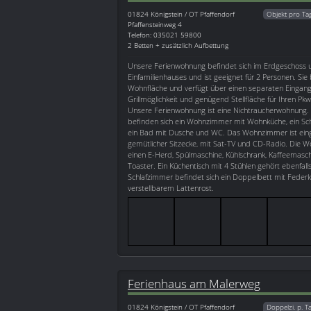
01824
Königstein / OT Pfaffendorf
Objekt pro Ta
Pfaffensteinweg 4
Telefon: 035021 59800
2 Betten + zusätzlich Aufbettung
Unsere Ferienwohnung befindet sich im Erdgeschoss 
Einfamilienhauses und ist geeignet für 2 Personen. Sie
Wohnfläche und verfügt über einen separaten Eingang,
Grillmöglichkeit und genügend Stellfläche für Ihren Pk
Unsere Ferienwohnung ist eine Nichtraucherwohnung.
befinden sich ein Wohnzimmer mit Wohnküche, ein Sch
ein Bad mit Dusche und WC. Das Wohnzimmer ist eing
gemütlicher Sitzecke, mit Sat-TV und CD-Radio. Die 
einen E-Herd, Spülmaschine, Kühlschrank, Kaffeemasc
Toaster. Ein Küchentisch mit 4 Stühlen gehört ebenfal
Schlafzimmer befindet sich ein Doppelbett mit Fede
verstellbarem Lattenrost.
Ferienhaus am Malerweg
01824
Königstein / OT Pfaffendorf
Doppelzi. p. T