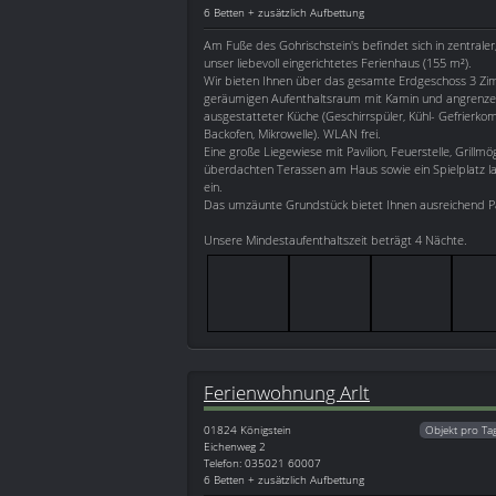
6 Betten + zusätzlich Aufbettung
Am Fuße des Gohrischstein's befindet sich in zentrale
unser liebevoll eingerichtetes Ferienhaus (155 m²).
Wir bieten Ihnen über das gesamte Erdgeschoss 3 Z
geräumigen Aufenthaltsraum mit Kamin und angrenzen
ausgestatteter Küche (Geschirrspüler, Kühl- Gefrierko
Backofen, Mikrowelle). WLAN frei.
Eine große Liegewiese mit Pavilion, Feuerstelle, Grillmög
überdachten Terassen am Haus sowie ein Spielplatz l
ein.
Das umzäunte Grundstück bietet Ihnen ausreichend P
Unsere Mindestaufenthaltszeit beträgt 4 Nächte.
Ferienwohnung Arlt
01824
Königstein
Objekt pro Ta
Eichenweg 2
Telefon: 035021 60007
6 Betten + zusätzlich Aufbettung