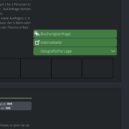
qm ) für 2 Personen in
e . Auf Anfrage können
en.
sowie Ausflügen, z. b.
Auto, der S-Bahn oder
ch der Therme in Bad
Buchungsanfrage
Internetseite
Geografische Lage
ag ab:
89€
g ab:
58€
otels, in dem Sie als