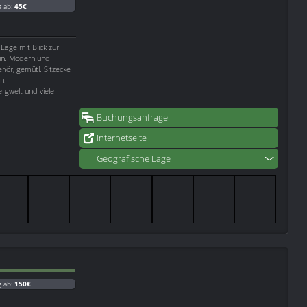
g ab:
45€
 Lage mit Blick zur
ein. Modern und
hör, gemütl. Sitzecke
n.
rgwelt und viele
Buchungsanfrage
Internetseite
Geografische Lage
g ab:
150€