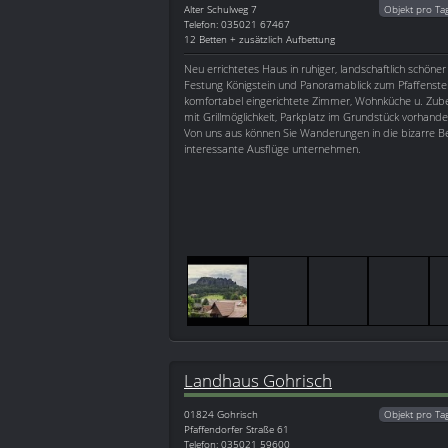
Alter Schulweg 7
Objekt pro Ta
Telefon: 035021 67467
12 Betten + zusätzlich Aufbettung
Neu errichtetes Haus in ruhiger, landschaftlich schöner
Festung Königstein und Panoramablick zum Pfaffenst
komfortabel eingerichtete Zimmer, Wohnküche u. Zube
mit Grillmöglichkeit, Parkplatz im Grundstück vorhande
Von uns aus können Sie Wanderungen in die bizarre Be
interessante Ausflüge unternehmen.
Landhaus Gohrisch
01824
Gohrisch
Objekt pro Ta
Pfaffendorfer Straße 61
Telefon: 035021 59600