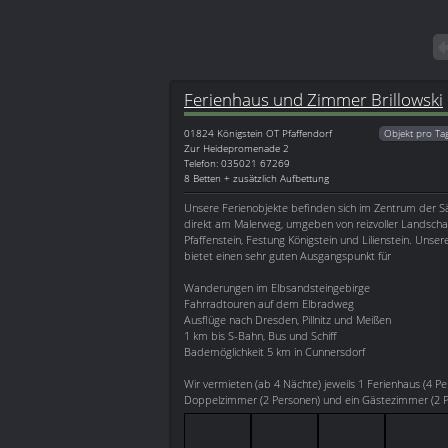
Ferienhaus und Zimmer Brillowski
01824
Königstein OT Pfaffendorf
Objekt pro Ta
Zur Heidepromenade 2
Telefon: 035021 67269
8 Betten + zusätzlich Aufbettung
Unsere Ferienobjekte befinden sich im Zentrum der S
direkt am Malerweg, umgeben von reizvoller Landsch
Pfaffenstein, Festung Königstein und Lilienstein. Unser
bietet einen sehr guten Ausgangspunkt für
Wanderungen im Elbsandsteingebirge
Fahrradtouren auf dem Elbradweg
Ausflüge nach Dresden, Pillnitz und Meißen
1 km bis S-Bahn, Bus und Schiff
Bademöglichkeit 5 km in Cunnersdorf
Wir vermieten (ab 4 Nächte) jeweils 1 Ferienhaus (4 Pe
Doppelzimmer (2 Personen) und ein Gästezimmer (2 Pe