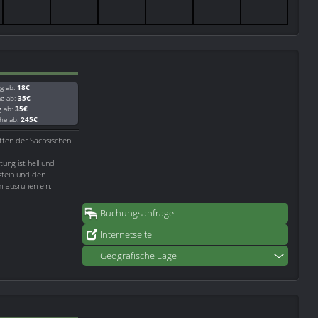
g ab:
18€
ag ab:
35€
g ab:
35€
he ab:
245€
tten der Sächsischen
tung ist hell und
gstein und den
m ausruhen ein.
Buchungsanfrage
Internetseite
Geografische Lage