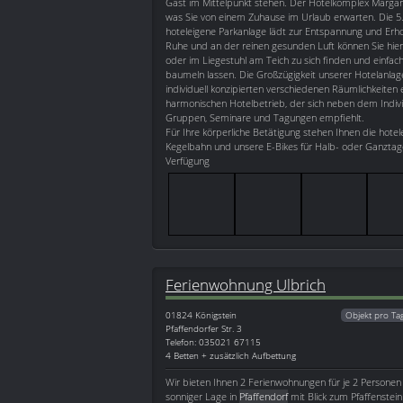
Gast im Mittelpunkt stehen. Der Hotelkomplex Margare
was Sie von einem Zuhause im Urlaub erwarten. Die 5
hoteleigene Parkanlage lädt zur Entspannung und Erhol
Ruhe und an der reinen gesunden Luft können Sie hier
oder im Liegestuhl am Teich zu sich finden und einfach
baumeln lassen. Die Großzügigkeit unserer Hotelanla
individuell konzipierten verschiedenen Räumlichkeiten
harmonischen Hotelbetrieb, der sich neben dem Indivi
Gruppen, Seminare und Tagungen empfiehlt.
Für Ihre körperliche Betätigung stehen Ihnen die hote
Kegelbahn und unsere E-Bikes für Halb- oder Ganztag
Verfügung
Ferienwohnung Ulbrich
01824
Königstein
Objekt pro Ta
Pfaffendorfer Str. 3
Telefon: 035021 67115
4 Betten + zusätzlich Aufbettung
Wir bieten Ihnen 2 Ferienwohnungen für je 2 Personen 
sonniger Lage in
Pfaffendorf
mit Blick zum Pfaffenstei