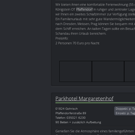
Wir bieten ihnen eine komfortable Ferienwohnung (55 
Königstein OT
Pfaffendorf
in ruhiger und zentraler Lag
wir Ihnen ein zweites Schlafzimmer zur Verfügung stell
Ein Familienurlaub mit sehr gute Wandermöglichkeiten 
nach Dresden, Meissen, Prag können Sie bequem mit 
dem Schiff erreichen. An kalten Tagen sollte ein Besu
Schandau ihren Urlaub bereichern.
Preisinfo:
2 Personen 70 Euro pro Nacht
Parkhotel Margaretenhof
01824
Gohrisch
Doppelzi. p. T
Pfaffendorferstraße 89
Einzelzi. p. Ta
Telefon: 035021 6230
90 Betten + zusätzlich Aufbettung
Genießen Sie die Atmosphäre eines familiengeführten H