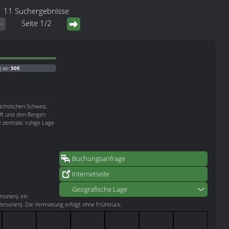
11 Suchergebnisse
Seite 1/2
g ab:
50€
ächsischen Schweiz,
aft und den Bergen
e zentrale, ruhige Lage
Buchungsanfrage
Internetseite
Geografische Lage
rsonen), ein
rsonen). Die Vermietung erfolgt ohne Frühstück.