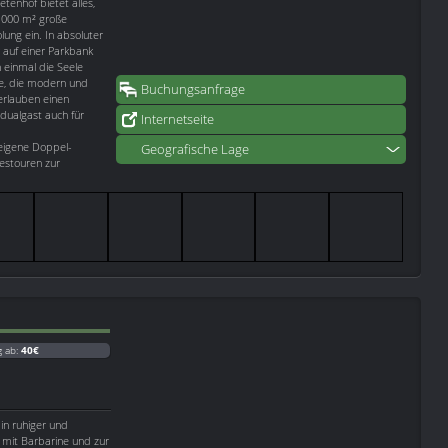
tenhof bietet alles,
.000 m² große
ung ein. In absoluter
 auf einer Parkbank
 einmal die Seele
ge, die modern und
Buchungsanfrage
 erlauben einen
dualgast auch für
Internetseite
leigene Doppel-
Geografische Lage
estouren zur
g ab:
40€
in ruhiger und
n mit Barbarine und zur