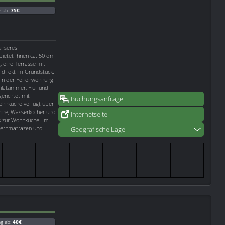
g ab:
75€
unseres
 bietet Ihnen ca. 50 qm
 eine Terrasse mit
w direkt im Grundstück.
 In der Ferienwohnung
lafzimmer, Flur und
erichtet mit
Buchungsanfrage
Wohnküche verfügt über
hine, Wasserkocher und
Internetseite
ls zur Wohnküche. Im
rkernmatrazen und
Geografische Lage
ag ab:
40€