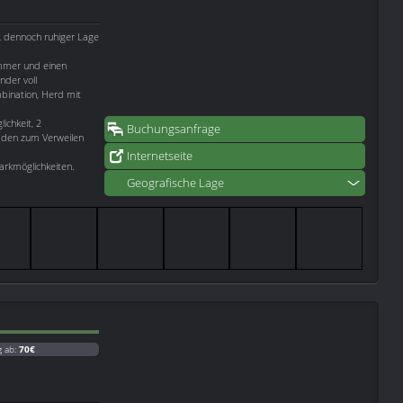
r, dennoch ruhiger Lage
immer und einen
der voll
mbination, Herd mit
lichkeit, 2
Buchungsanfrage
aden zum Verweilen
Internetseite
arkmöglichkeiten.
Geografische Lage
g ab:
70€